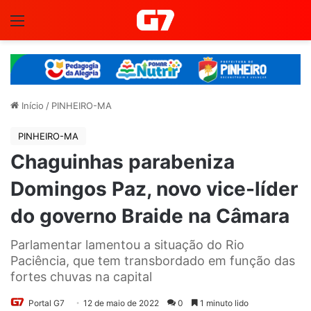
Menu
Início
/
PINHEIRO-MA
PINHEIRO-MA
Chaguinhas parabeniza
Domingos Paz, novo vice-líder
do governo Braide na Câmara
Parlamentar lamentou a situação do Rio
Paciência, que tem transbordado em função das
fortes chuvas na capital
Portal G7
12 de maio de 2022
0
1 minuto lido