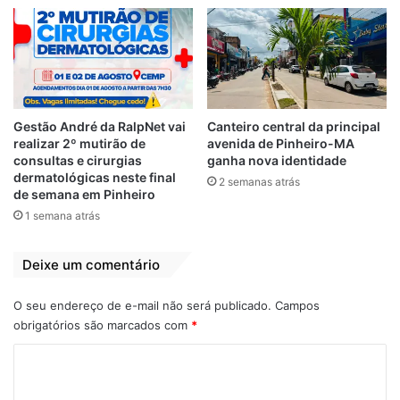
saneamento. “Se não investirmos em
drenagem, todo investimento em asfalto
será a curto prazo”, encerrou.
Gestão André da RalpNet vai
Canteiro central da principal
Relacionado
realizar 2º mutirão de
avenida de Pinheiro-MA
consultas e cirurgias
ganha nova identidade
“Querem condenar
Vereador Francisco
dermatológicas neste final
sem prova”, diz
Chaguinhas
2 semanas atrás
de semana em Pinheiro
Chaguinhas ao
reafirma voto em
defender Domingos
Paulo Victor
1 semana atrás
Paz
17 de janeiro de 2022
Em "LEGISLATIVO"
26 de dezembro de 2022
Deixe um comentário
Em "LEGISLATIVO"
Vereador Francisco
O seu endereço de e-mail não será publicado.
Campos
Chaguinhas
obrigatórios são marcados com
*
compõe bloco
C
parlamentar “São
Luís Não Pode
o
Parar”