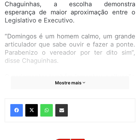
Chaguinhas, a escolha demonstra
esperança de maior aproximação entre o
Legislativo e Executivo.
“Domingos é um homem calmo, um grande
articulador que sabe ouvir e fazer a ponte.
Parabenizo o vereador por ter dito sim”,
disse Chaguinhas.
O parlamentar também lamentou a situação
Mostre mais
do Rio Paciência, que tem transbordado em
função das fortes chuvas em São Luís.
Chaguinhas destacou que o problema
WhatsApp
Compartilhar por e-mail
enfrentado pela comunidade que mora
próxima ao rio é anunciado anualmente
pelos vereadores na Tribuna, durante o
período chuvoso, e lamentou que o desafio