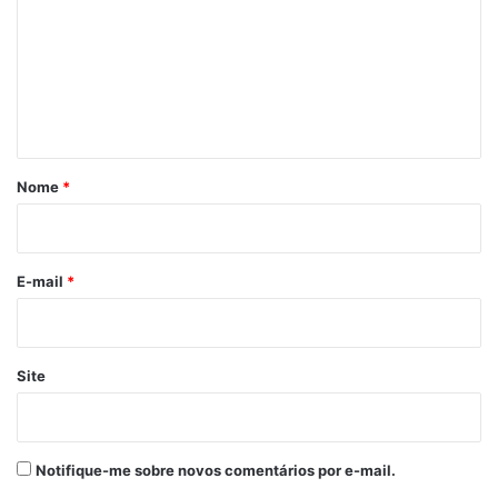
m
10 de fevereiro de 2021
Em "PINHEIRO-MA"
e
n
t
Chaguinhas
Discurso
á
Domingos Paz
r
Nome
*
i
o
*
E-mail
*
Site
Notifique-me sobre novos comentários por e-mail.