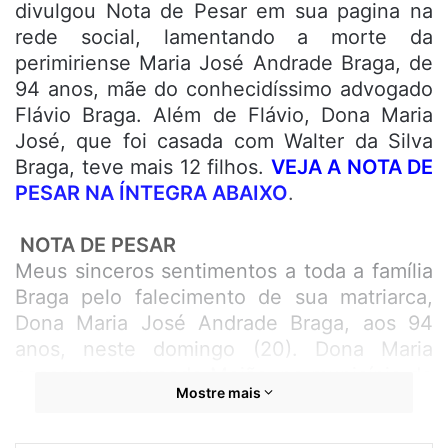
divulgou Nota de Pesar em sua pagina na
rede social, lamentando a morte da
perimiriense Maria José Andrade Braga, de
94 anos, mãe do conhecidíssimo advogado
Flávio Braga. Além de Flávio, Dona Maria
José, que foi casada com Walter da Silva
Braga, teve mais 12 filhos.
VEJA A NOTA DE
PESAR NA ÍNTEGRA ABAIXO
.
NOTA DE PESAR
Meus sinceros sentimentos a toda a família
Braga pelo falecimento de sua matriarca,
Dona Maria José Andrade Braga, aos 94
anos, neste domingo (20). Dona Maria
nasceu no povoado Meião, no município de
Mostre mais
Peri Mirim, no dia 3 de janeiro de 1928. Aos
16 anos, casou-se com Walter da Silva