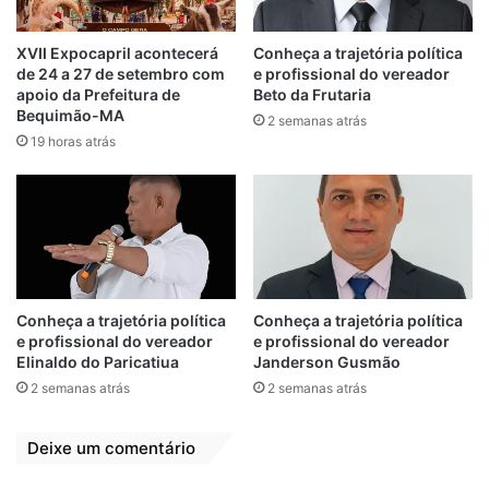
João Martins
XVII Expocapril acontecerá
Conheça a trajetória política
de 24 a 27 de setembro com
e profissional do vereador
Prefeito de Bequimão
apoio da Prefeitura de
Beto da Frutaria
Bequimão-MA
2 semanas atrás
19 horas atrás
Relacionado
Zé Martins
Prefeito João
prestigia
Martins prestigia
lançamento do livro
lançamento do livro
“Vultos Ilustres da
“Vultos Ilustres da
Baixada
Baixada
Conheça a trajetória política
Conheça a trajetória política
Maranhense”
Maranhense”
e profissional do vereador
e profissional do vereador
25 de novembro de 2024
5 de dezembro de 2024
Elinaldo do Paricatiua
Janderson Gusmão
Em "BEQUIMÃO-
Em "BEQUIMÃO-
2 semanas atrás
2 semanas atrás
MA"
MA"
Em Nota de Pesar,
Deixe um comentário
Prefeito João
Martins lamenta