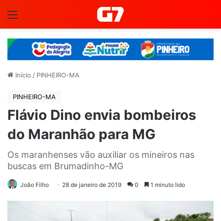
Menu
Início
/
PINHEIRO-MA
PINHEIRO-MA
Flávio Dino envia bombeiros
do Maranhão para MG
Os maranhenses vão auxiliar os mineiros nas
buscas em Brumadinho-MG
João Filho
28 de janeiro de 2019
0
1 minuto lido