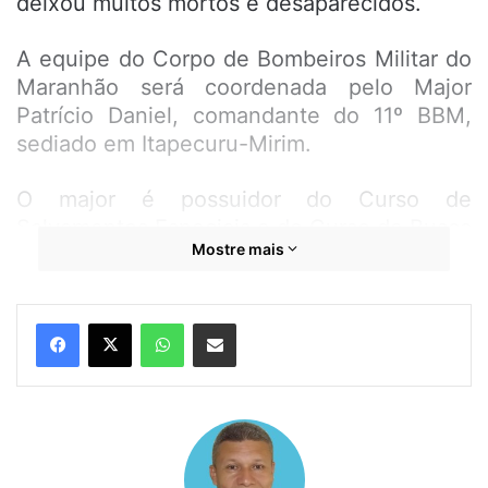
deixou muitos mortos e desaparecidos.
A equipe do Corpo de Bombeiros Militar do
Maranhão será coordenada pelo Major
Patrício Daniel, comandante do 11º BBM,
sediado em Itapecuru-Mirim.
O major é possuidor do Curso de
Salvamentos Especiais e do Curso de Busca
Mostre mais
e Resgate em Estruturas Colapsadas
realizado nos Corpos de Bombeiros dos
Estados de São Paulo e do Distrito Federal.
WhatsApp
Compartilhar por e-mail