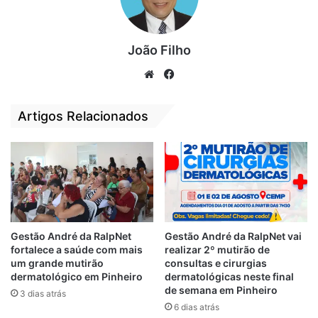
João Filho
We
Fa
O Tenente Elenilton Ribeiro de Sousa,
bsi
ce
te
bo
Chefe da Seção de Operações do 11º BBM
Artigos Relacionados
ok
e que também integra a equipe, é possuidor
do Curso de Salvamento Terrestre realizado
recentemente no Estado do Goiás.
O objetivo da ida dos militares é auxiliar no
atendimento as vítimas, bem como
Gestão André da RalpNet
Gestão André da RalpNet vai
vivenciarem a experiência operacional para
fortalece a saúde com mais
realizar 2º mutirão de
o atendimento em ocorrências desta
um grande mutirão
consultas e cirurgias
natureza no Maranhão.
dermatológico em Pinheiro
dermatológicas neste final
de semana em Pinheiro
3 dias atrás
6 dias atrás
Na foto acima, o Major Patrício Daniel