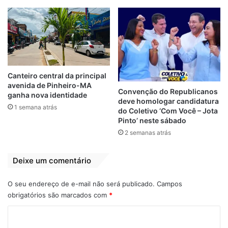
aparece ao centro embarcando na tarde
deste domingo (27) no Aeroporto Marechal
Hugo da Cunha Machado, em São Luís,
com destino a Brumadinho.
Por Gilberto Lima
Canteiro central da principal
avenida de Pinheiro-MA
Convenção do Republicanos
ganha nova identidade
deve homologar candidatura
1 semana atrás
Bombeiros
Brumadinho (MG)
do Coletivo ‘Com Você – Jota
Pinto’ neste sábado
Flávio Dino
Governador
Maranhão
2 semanas atrás
Minas Gerais
Resgate
Deixe um comentário
O seu endereço de e-mail não será publicado.
Campos
obrigatórios são marcados com
*
C