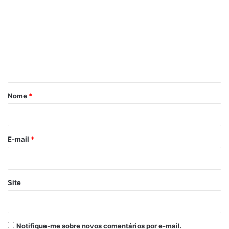
o
m
e
n
t
á
r
Nome
*
i
o
*
E-mail
*
Site
Notifique-me sobre novos comentários por e-mail.