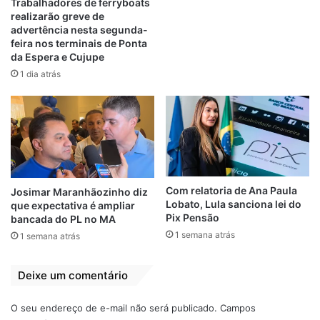
Trabalhadores de ferryboats
judicialmente.
Ouça a verdadeira versão
realizarão greve de
abaixo
.
advertência nesta segunda-
feira nos terminais de Ponta
da Espera e Cujupe
Tocador
00:00
00:00
1 dia atrás
de
A empresa Quinzinho Gás & Água lamentou
áudio
a situação e reforçou que seus funcionários
estavam apenas cumprindo suas funções,
sendo injustamente expostos a uma
situação constrangedora e perigosa.
Com relatoria de Ana Paula
Josimar Maranhãozinho diz
Lobato, Lula sanciona lei do
que expectativa é ampliar
Alvos
Ataque
Fake News
Pix Pensão
bancada do PL no MA
1 semana atrás
1 semana atrás
Funcionários
Mentiras
Deixe um comentário
Quinzinho Gás
O seu endereço de e-mail não será publicado.
Campos