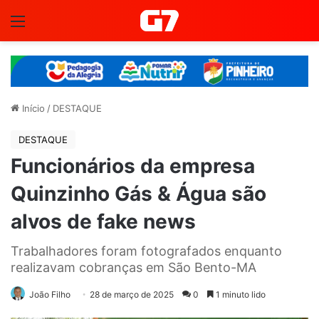
Menu
Início
/
DESTAQUE
DESTAQUE
Funcionários da empresa
Quinzinho Gás & Água são
alvos de fake news
Trabalhadores foram fotografados enquanto
realizavam cobranças em São Bento-MA
João Filho
28 de março de 2025
0
1 minuto lido