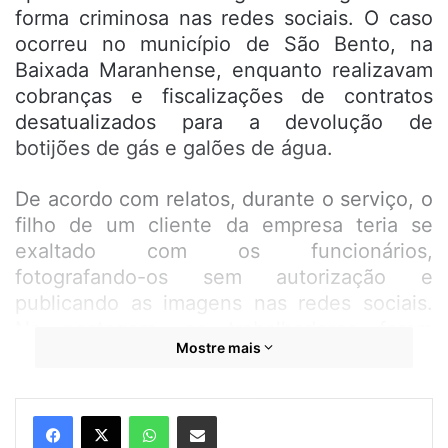
forma criminosa nas redes sociais. O caso
ocorreu no município de São Bento, na
Baixada Maranhense, enquanto realizavam
cobranças e fiscalizações de contratos
desatualizados para a devolução de
botijões de gás e galões de água.
De acordo com relatos, durante o serviço, o
filho de um cliente da empresa teria se
exaltado com os funcionários,
fotografando-os sem autorização e
publicando as imagens nas redes sociais.
Na postagem, os trabalhadores foram
Mostre mais
acusados falsamente de tentar pegar os
documentos do cliente.
Ouça o áudio
criminoso abaixo
.
WhatsApp
Compartilhar por e-mail