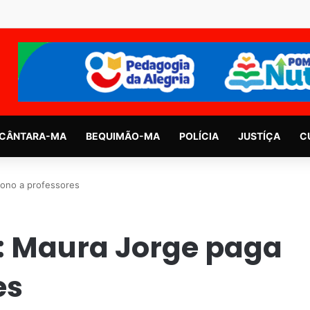
CÂNTARA-MA
BEQUIMÃO-MA
POLÍCIA
JUSTÍÇA
C
ono a professores
: Maura Jorge paga
es