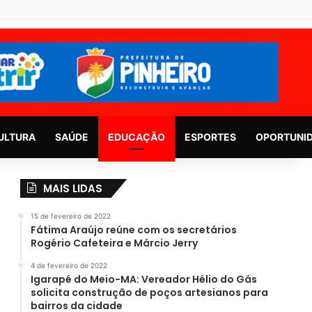
ULTURA
SAÚDE
EDUCAÇÃO
ESPORTES
OPORTUNI
MAIS LIDAS
15 de fevereiro de 2022
Fátima Araújo reúne com os secretários
Rogério Cafeteira e Márcio Jerry
4 de fevereiro de 2022
Igarapé do Meio-MA: Vereador Hélio do Gás
solicita construção de poços artesianos para
bairros da cidade