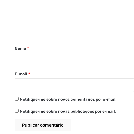
m
e
n
t
á
r
Nome
*
i
o
*
E-mail
*
Notifique-me sobre novos comentários por e-mail.
Notifique-me sobre novas publicações por e-mail.