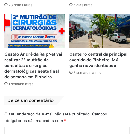
23 horas atrás
5 dias atrás
Desmoronamento
obra de contenção na Vila São Luís
Prefeito Julinho
Vila São Luís
Gestão André da RalpNet vai
Canteiro central da principal
realizar 2º mutirão de
avenida de Pinheiro-MA
consultas e cirurgias
ganha nova identidade
dermatológicas neste final
2 semanas atrás
de semana em Pinheiro
1 semana atrás
Deixe um comentário
O seu endereço de e-mail não será publicado.
Campos
obrigatórios são marcados com
*
C