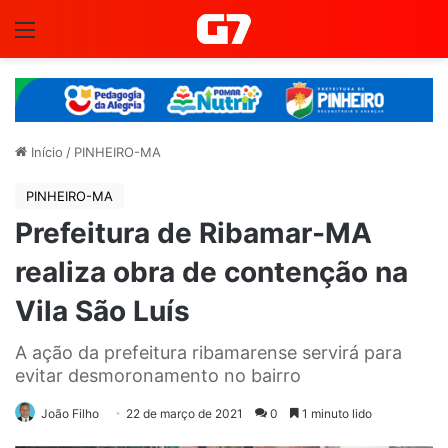
Menu
Início
/
PINHEIRO-MA
PINHEIRO-MA
Prefeitura de Ribamar-MA
realiza obra de contenção na
Vila São Luís
A ação da prefeitura ribamarense servirá para
evitar desmoronamento no bairro
João Filho
22 de março de 2021
0
1 minuto lido