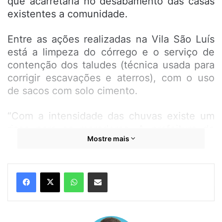
que acarretaria no desabamento das casas
existentes a comunidade.
Entre as ações realizadas na Vila São Luís
está a limpeza do córrego e o serviço de
contenção dos taludes (técnica usada para
corrigir escavações e aterros), com o uso
de sacos com solo cimento.
“Com a intensidade das chuvas existe um
risco para os moradores. A prefeitura de
Mostre mais
São José de Ribamar, por meio da
Secretaria Municipal de Recuperação de
Malha Viária, Prédios e Logradouros
WhatsApp
Compartilhar por e-mail
Públicos (SEMMAV), está trabalhando para
evitar acidentes e levar tranquilidade aos
moradores do bairro”, disse o secretário
Roberto Mouchrek.