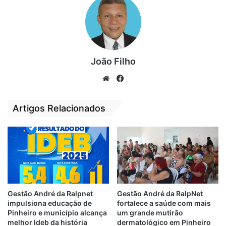
Relacionado
Prefeitura de São
Prefeitura amplia
Luís constrói
João Filho
programa Cidade
encosta no bairro
em Obras em São
We
Fa
Sá Viana
José de Ribamar-
bsi
ce
MA
23 de junho de 2020
Em "PINHEIRO-MA"
19 de julho de 2021
te
bo
Artigos Relacionados
Em "PINHEIRO-MA"
ok
Prefeitura de São
Luís inicia
construção de
muro de contenção
em ponte do bairro
Pirapora
17 de abril de 2023
Gestão André da Ralpnet
Gestão André da RalpNet
Em "POLÍTICA"
impulsiona educação de
fortalece a saúde com mais
Pinheiro e município alcança
um grande mutirão
melhor Ideb da história
dermatológico em Pinheiro