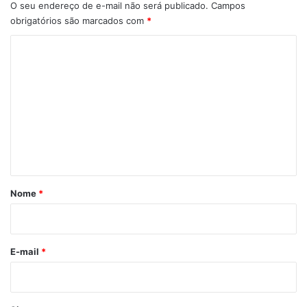
O seu endereço de e-mail não será publicado.
Campos
Projeto de Lei
Rádio Comunitária
obrigatórios são marcados com
*
C
o
m
e
n
t
á
r
Nome
*
i
o
*
E-mail
*