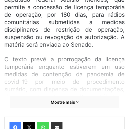
permite a concessão de licença temporária
de operação, por 180 dias, para rádios
comunitárias submetidas a medidas
disciplinares de restrição de operação,
suspensão ou revogação da autorização. A
matéria será enviada ao Senado.
O texto prevê a prorrogação da licença
temporária enquanto estiverem em uso
medidas de contenção da pandemia de
covid-19 por meio de procedimento
sumário, com dispensa de documentações,
do pagamento de taxas, multas ou tributos.
Mostre mais
Segundo o autor do projeto, deputado
Aluísio Mendes (PSC-MA), o objetivo da
WhatsApp
Compartilhar por e-mail
medida é ajudar a população a obter