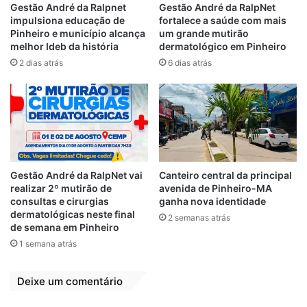
Relacionado
Gestão André da Ralpnet
Gestão André da RalpNet
impulsiona educação de
fortalece a saúde com mais
Deputado Aluísio
Atuante: Aluisio
Pinheiro e município alcança
um grande mutirão
Mendes comemora
Mendes leva
melhor Ideb da história
dermatológico em Pinheiro
operação da PF
benefícios para
2 dias atrás
6 dias atrás
contra Josimar
Cururupu-MA
9 de dezembro de 2020
19 de abril de 2023
Em "PINHEIRO-MA"
Em "MARANHÃO"
Othelino Neto sai
em defesa do
prefeito de Santa
Rita e critica Aluísio
Gestão André da RalpNet vai
Canteiro central da principal
Mendes por falta
realizar 2º mutirão de
avenida de Pinheiro-MA
de coerência
consultas e cirurgias
ganha nova identidade
política
dermatológicas neste final
2 semanas atrás
12 de novembro de 2025
de semana em Pinheiro
Em "ALEMA-MA"
1 semana atrás
Deixe um comentário
Aluísio Mendes
Licença