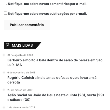
Dança Portuguesa
Notifique-me sobre novos comentários por e-mail.
Dança Portuguesa Talentos e Encantos
Notifique-me sobre novas publicações por e-mail.
Festejo Junino 2025
Início da temporada
São João
MAIS LIDAS
31 de agosto de 2020
Barbeiro é morto à bala dentro de salão de beleza em São
Luís-MA
6 de novembro de 2018
Rogério Cafeteira insiste nas defesas que o levaram à
derrota
25 de março de 2019
Ação Social no João de Deus nesta quinta (28), sexta (29)
e sábado (30)
1 de dezembro de 2022