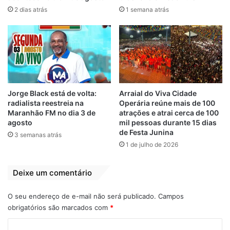
celebrado com uma grande festa. A data
2 dias atrás
1 semana atrás
será divulgada em breve pela agremiação.
A Dança Portuguesa Talentos e Encantos
reforça, mais uma vez, sua importância no
cenário cultural de São Luís, levando ao
público um espetáculo envolvente e repleto
Jorge Black está de volta:
Arraial do Viva Cidade
de identidade.
radialista reestreia na
Operária reúne mais de 100
Maranhão FM no dia 3 de
atrações e atrai cerca de 100
agosto
mil pessoas durante 15 dias
Logo após a apresentação da Talentos e
de Festa Junina
3 semanas atrás
Encantos, a programação da noite seguirá
1 de julho de 2026
com o Boi Meu Tamarineiro (20h), o Cacuriá
Balaio de Rosas (21h) e o show nacional
Deixe um comentário
com Elba Ramalho e a banda Magníficos, a
partir das 22h.
O seu endereço de e-mail não será publicado.
Campos
obrigatórios são marcados com
*
C