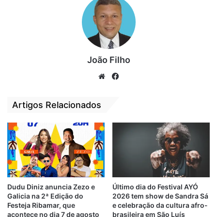
João Filho
We
Fa
bsi
ce
te
bo
Artigos Relacionados
ok
Com figurinos renovados e coreografias
trabalhadas nos mínimos detalhes, a dança
Dudu Diniz anuncia Zezo e
Último dia do Festival AYÓ
Galicia na 2ª Edição do
2026 tem show de Sandra Sá
também prepara um momento especial: o
Festeja Ribamar, que
e celebração da cultura afro-
batizado oficial da temporada, que será
acontece no dia 7 de agosto
brasileira em São Luís