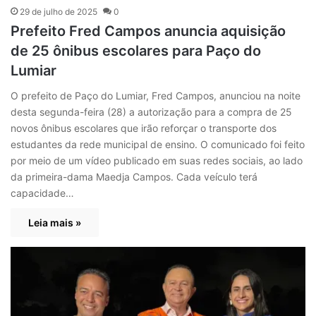
29 de julho de 2025
0
Prefeito Fred Campos anuncia aquisição
de 25 ônibus escolares para Paço do
Lumiar
O prefeito de Paço do Lumiar, Fred Campos, anunciou na noite
desta segunda-feira (28) a autorização para a compra de 25
novos ônibus escolares que irão reforçar o transporte dos
estudantes da rede municipal de ensino. O comunicado foi feito
por meio de um vídeo publicado em suas redes sociais, ao lado
da primeira-dama Maedja Campos. Cada veículo terá
capacidade…
Leia mais »