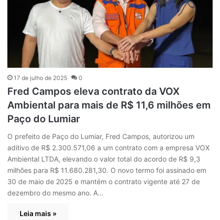
17 de julho de 2025
0
Fred Campos eleva contrato da VOX
Ambiental para mais de R$ 11,6 milhões em
Paço do Lumiar
O prefeito de Paço do Lumiar, Fred Campos, autorizou um
aditivo de R$ 2.300.571,06 a um contrato com a empresa VOX
Ambiental LTDA, elevando o valor total do acordo de R$ 9,3
milhões para R$ 11.680.281,30. O novo termo foi assinado em
30 de maio de 2025 e mantém o contrato vigente até 27 de
dezembro do mesmo ano. A…
Leia mais »