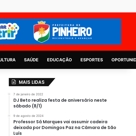
ULTURA
SAÚDE
EDUCAÇÃO
ESPORTES
OPORTUNI
MAIS LIDAS
7 de janeiro de 2022
DJ Beto realiza festa de aniversário neste
sábado (8/1)
9 de agosto de 2024
Professor Sá Marques vai assumir cadeira
deixada por Domingos Paz na Câmara de São
Luís