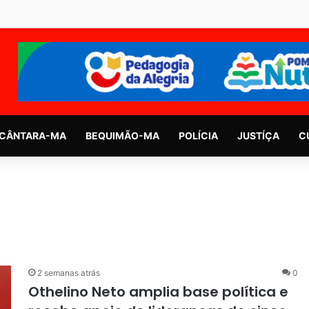
CÂNTARA-MA
BEQUIMÃO-MA
POLÍCIA
JUSTÍÇA
C
2 semanas atrás
0
Othelino Neto amplia base política e