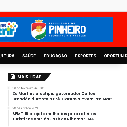
ULTURA
SAÚDE
EDUCAÇÃO
ESPORTES
OPORTUNI
MAIS LIDAS
23 de fevereiro de 2025
Zé Martins prestigia governador Carlos
Brandão durante o Pré-Carnaval “Vem Pro Mar”
20 de abril de 2021
SEMTUR projeta melhorias para roteiros
turísticos em São José de Ribamar-MA