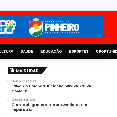
ULTURA
SAÚDE
EDUCAÇÃO
ESPORTES
OPORTUNI
MAIS LIDAS
26 de maio de 2021
Edivaldo Holanda Júnior na mira da CPI da
Covid-19
19 de julho de 2018
Carros alugados em eram vendidos em
Imperatriz