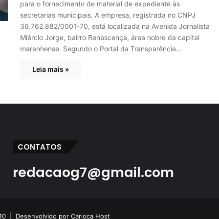
para o fornecimento de material de expediente às
secretarias municipais. A empresa, registrada no CNPJ
36.762.882/0001-70, está localizada na Avenida Jornalista
Miércio Jorge, bairro Renascença, área nobre da capital
maranhense. Segundo o Portal da Transparência…
Leia mais »
CONTATOS
redacaog7@gmail.com
 10 |
Desenvolvido por Carioca Host