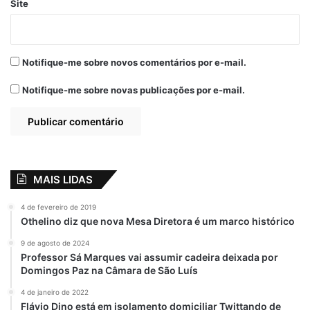
Site
realidade, mas as filas de espera
comprovam outra história. O certo é que
aquelas que precisam de hospital público
Notifique-me sobre novos comentários por e-mail.
correm sério risco de morrer na fila
aguardando um leito.
Notifique-me sobre novas publicações por e-mail.
MAIS LIDAS
4 de fevereiro de 2019
Othelino diz que nova Mesa Diretora é um marco histórico
9 de agosto de 2024
Professor Sá Marques vai assumir cadeira deixada por
Domingos Paz na Câmara de São Luís
4 de janeiro de 2022
Flávio Dino está em isolamento domiciliar Twittando de