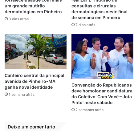
(Unidades de Pronto Atendimento) com
um grande mutirão
consultas e cirurgias
saturação 76% e cerca de 80% do pulmão
dermatológico em Pinheiro
dermatológicas neste final
comprometido. Ele necessita de uma vaga
de semana em Pinheiro
3 dias atrás
em hospital de alta complexidade, mas não
7 dias atrás
encontra. Parte-nos o coração quando
vemos o governador do Maranhão, Flávio
Dino, falar sobre combate à Covid-19. Isso
nos decepciona muito. Cinco bilhões vindos
para o Estado do Maranhão e você tem que
ver parentes morrerem ou agonizando em
Canteiro central da principal
UPA’s Estado a fora”, desabafou o vereador
avenida de Pinheiro-MA
Convenção do Republicanos
ganha nova identidade
Francisco Chaguinhas.
deve homologar candidatura
1 semana atrás
do Coletivo ‘Com Você – Jota
Pinto’ neste sábado
Francisco Chaguinhas finalizou seu
2 semanas atrás
discurso deixando a Câmara em silêncio ao
falar que ele tem momento o Parlamento
Deixe um comentário
Municipal para se pronunciar sobre a
questão e lutar pelo povo. “Eu, pelo menos,