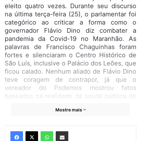
eleito quatro vezes. Durante seu discurso
na última terça-feira (25), o parlamentar foi
categórico ao criticar a forma como o
governador Flávio Dino diz combater a
pandemia da Covid-19 no Maranhão. As
palavras de Francisco Chaguinhas foram
fortes e silenciaram o Centro Histórico de
São Luís, inclusive o Palácio dos Leões, que
ficou calado. Nenhum aliado de Flávio Dino
teve coragem de contrapor, já que o
vereador do Podemos mostrou fatos
baseados na realidade da saúde pública do
Estado.
Mostre mais
Durante o pronunciamento, Francisco
Chaguinhas se mostrou indignado com a
WhatsApp
Compartilhar por e-mail
gestão pública estadual ao anunciar que