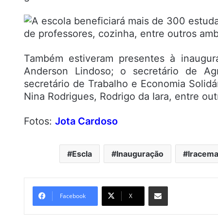
Também estiveram presentes à inaugura
Anderson Lindoso; o secretário de Agri
secretário de Trabalho e Economia Solidár
Nina Rodrigues, Rodrigo da Iara, entre out
Fotos:
Jota Cardoso
Escla
Inauguração
Iracema
Compartilhar por e-mail
Facebook
X