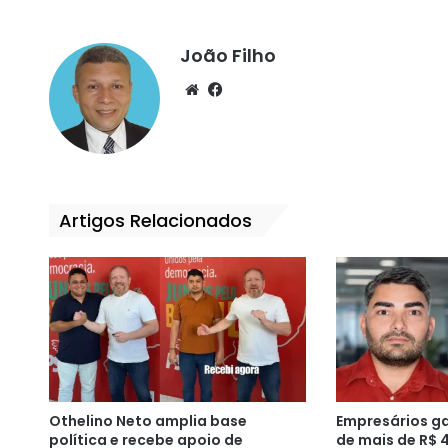
João Filho
We
Fa
bsi
ce
te
bo
ok
Artigos Relacionados
Othelino Neto amplia base
Empresários g
política e recebe apoio de
de mais de R$ 