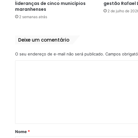
lideranças de cinco municípios
gestão Rafael 
maranhenses
2 de julho de 202
2 semanas atrás
Deixe um comentário
O seu endereço de e-mail não será publicado.
Campos obrigató
C
o
m
e
n
t
á
r
Nome
*