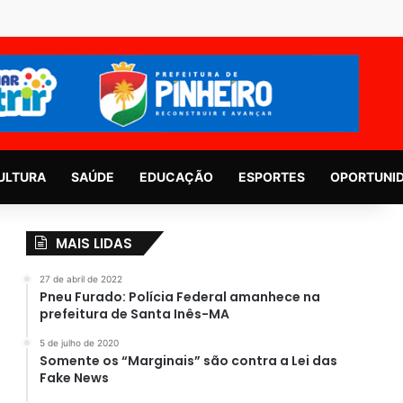
ULTURA
SAÚDE
EDUCAÇÃO
ESPORTES
OPORTUNI
MAIS LIDAS
27 de abril de 2022
Pneu Furado: Polícia Federal amanhece na
prefeitura de Santa Inês-MA
5 de julho de 2020
Somente os “Marginais” são contra a Lei das
Fake News