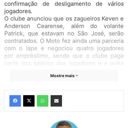
confirmação de desligamento de vários
jogadores.
O clube anunciou que os zagueiros Keven e
Anderson Cearense, além do volante
Patrick, que estavam no São José, serão
contratados. O Moto fez ainda uma parceria
com o Iape e negociou quatro jogadores
por empréstimo, sendo que o clube paga
parte dos salários dos jogadores e a outra
parte o Iape segue pagando. Os volantes
Mostre mais
Abu e Codó, o goleiro Moisés e o atacante
Gustavo foram apresentados ao Moto nesta
negociação.
WhatsApp
Compartilhar por e-mail
O goleiro Matheus, ex-Pinheiro, está de
volta ao Moto. O goleiro foi campeão
maranhense pelo clube em 2018 e é fruto