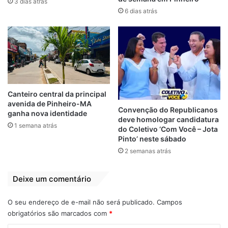
3 dias atrás
Camarão, Leal, João Victor, Bolinha,
6 dias atrás
Negueba, Felipe e Diego Renan.
Por outro lado, o clube informou que não
devem seguir no clube por diferentes
motivos, entre os quais outras propostas, os
meias Flamel e Lenílson, os atacantes
Maurinho e Gleydisson, o volante Mauro, os
Canteiro central da principal
avenida de Pinheiro-MA
zagueiros Marquinhos e Antônio Lara, e o
Convenção do Republicanos
ganha nova identidade
lateral-esquerdo Vinícius Paiva.
deve homologar candidatura
1 semana atrás
do Coletivo ‘Com Você – Jota
O Moto tem estreia prevista para a Série D
Pinto’ neste sábado
do Campeonato Brasileiro entre os dias 5 e
2 semanas atrás
6 de junho contra Picos-PI ou
Tocantinópolis-TO, jogando fora de casa.
Deixe um comentário
Por João Ricardo (
GE
)
O seu endereço de e-mail não será publicado.
Campos
obrigatórios são marcados com
*