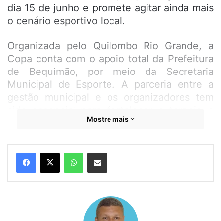
dia 15 de junho e promete agitar ainda mais
o cenário esportivo local.
Organizada pelo Quilombo Rio Grande, a
Copa conta com o apoio total da Prefeitura
de Bequimão, por meio da Secretaria
Municipal de Esporte. A parceria entre a
gestão municipal e os organizadores tem
sido essencial para fortalecer o torneio e
Mostre mais
consolidá-lo como um dos mais importantes
da região. A iniciativa proporciona lazer,
incentiva a prática esportiva e ainda é vista
WhatsApp
Compartilhar por e-mail
por muitos como uma oportunidade para
jovens talentos.