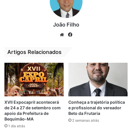
João Filho
We
Fa
bsi
ce
te
bo
Artigos Relacionados
ok
A organização do evento destaca que o
apoio da Prefeitura tem sido fundamental
XVII Expocapril acontecerá
Conheça a trajetória política
para a evolução do campeonato. Além da
de 24 a 27 de setembro com
e profissional do vereador
infraestrutura, a gestão municipal tem
apoio da Prefeitura de
Beto da Frutaria
garantido suporte logístico e incentivo para
Bequimão-MA
2 semanas atrás
os times participantes. Fábio Silva, um dos
1 dia atrás