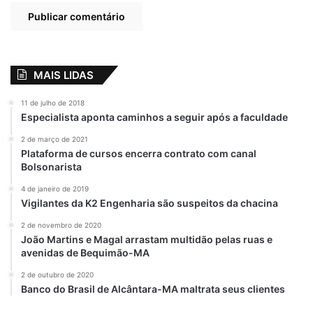
MAIS LIDAS
11 de julho de 2018
Especialista aponta caminhos a seguir após a faculdade
2 de março de 2021
Plataforma de cursos encerra contrato com canal
Bolsonarista
4 de janeiro de 2019
Vigilantes da K2 Engenharia são suspeitos da chacina
2 de novembro de 2020
João Martins e Magal arrastam multidão pelas ruas e
avenidas de Bequimão-MA
A Copa Rio Grande faz parte de um
2 de outubro de 2020
planejamento mais amplo voltado ao
Banco do Brasil de Alcântara-MA maltrata seus clientes
fomento do esporte no município. “Essa