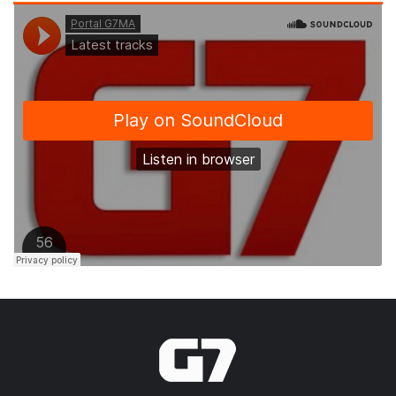
esportivos mais aguardados do município,
movimentando Bequimão e fortalecendo
suas tradições esportivas.
Participam da competição os times
:
Areal
Boca de Álcool
Vila Nova
Topa Tudo
Vence Tudo
Beira Campo
Ressaca
Marajá
Santa Tereza
Juventude