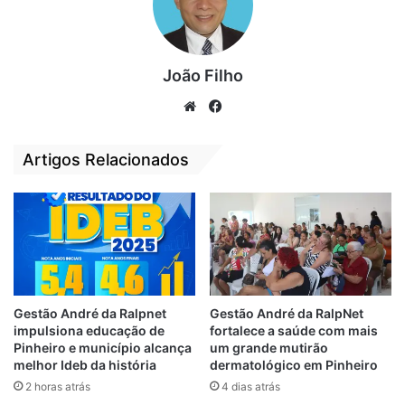
outras solenidades, além de um espaço
para apresentações culturais, localizada na
Praça da Matriz, na sede de São José de
Ribamar.
João Filho
We
Fa
bsi
ce
Concha acústica
Reforma
te
bo
Artigos Relacionados
ok
São José de Ribamar-MA
Gestão André da Ralpnet
Gestão André da RalpNet
impulsiona educação de
fortalece a saúde com mais
Pinheiro e município alcança
um grande mutirão
melhor Ideb da história
dermatológico em Pinheiro
2 horas atrás
4 dias atrás