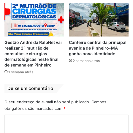
Gestão André da RalpNet vai
Canteiro central da principal
realizar 2º mutirão de
avenida de Pinheiro-MA
consultas e cirurgias
ganha nova identidade
dermatológicas neste final
2 semanas atrás
de semana em Pinheiro
1 semana atrás
Deixe um comentário
O seu endereço de e-mail não será publicado.
Campos
obrigatórios são marcados com
*
C
o