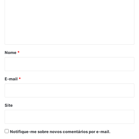
m
e
n
t
á
r
Nome
*
i
o
*
E-mail
*
Site
Notifique-me sobre novos comentários por e-mail.