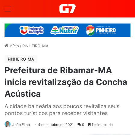
Menu
Início
/
PINHEIRO-MA
PINHEIRO-MA
Prefeitura de Ribamar-MA
inicia revitalização da Concha
Acústica
A cidade balneária aos poucos revitaliza seus
pontos turísticos para receber visitantes
João Filho
4 de outubro de 2021
0
1 minuto lido