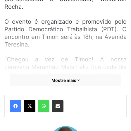
Rocha.
O evento é organizado e promovido pelo
Partido Democrático Trabalhista (PDT). O
encontro em Timon será
às 18h, na Avenida
Teresina.
“Chegou a vez de Timon!
A nossa
caravana
Maranhão Mais Feliz
fica cada dia
maior e mais forte.
Vamos comemorar a
Mostre mais
festa da democracia”, disse
Weverton.
Timon é a sexta cidade a receber os
WhatsApp
Compartilhar por e-mail
encontros regionais promovidos pelo PDT.
O próximo municípios será em São Luís.