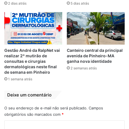
2 dias atrás
5 dias atrás
Gestão André da RalpNet vai
Canteiro central da principal
realizar 2º mutirão de
avenida de Pinheiro-MA
consultas e cirurgias
ganha nova identidade
dermatológicas neste final
2 semanas atrás
de semana em Pinheiro
1 semana atrás
Deixe um comentário
O seu endereço de e-mail não será publicado.
Campos
obrigatórios são marcados com
*
C