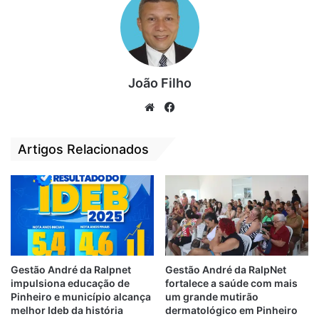
Encontro
Maranhão Mais Feliz
Timon
Weverton
João Filho
We
Fa
bsi
ce
te
bo
Artigos Relacionados
ok
Gestão André da Ralpnet
Gestão André da RalpNet
impulsiona educação de
fortalece a saúde com mais
Pinheiro e município alcança
um grande mutirão
melhor Ideb da história
dermatológico em Pinheiro