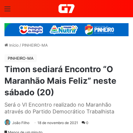
Menu
Início
/
PINHEIRO-MA
PINHEIRO-MA
Timon sediará Encontro “O
Maranhão Mais Feliz” neste
sábado (20)
Será o VI Encontro realizado no Maranhão
através do Partido Democrático Trabalhista
João Filho
18 de novembro de 2021
0
Menos de um minuto