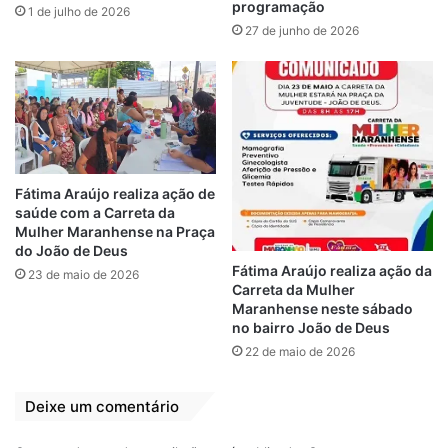
programação
Projeto de Lei nº 227/24 que trata sobre o
1 de julho de 2026
27 de junho de 2026
incentivo à agricultura urbana. O PL reúne
objetivos estratégicos – entre eles o
incentivo às hortas comunitárias – para
melhorar a qualidade de vida na cidade,
contribuindo também para a
sustentabilidade ambiental.
Fátima Araújo realiza ação de
saúde com a Carreta da
Calendário Oficial
– Por fim, o Projeto de
Mulher Maranhense na Praça
Lei nº 190/24 institui o Dia Municipal da
do João de Deus
Apraxia de Fala na Infância (AFI) no dia 14
Fátima Araújo realiza ação da
23 de maio de 2026
Carreta da Mulher
de maio no município de São Luís. Segundo
Maranhense neste sábado
a parlamentar, a data visa aumentar a
no bairro João de Deus
conscientização sobre essa condição –
22 de maio de 2026
distúrbio motor que dificulta a coordenação
dos movimentos da fala nas crianças, o que
Deixe um comentário
afeta a sua comunicação.