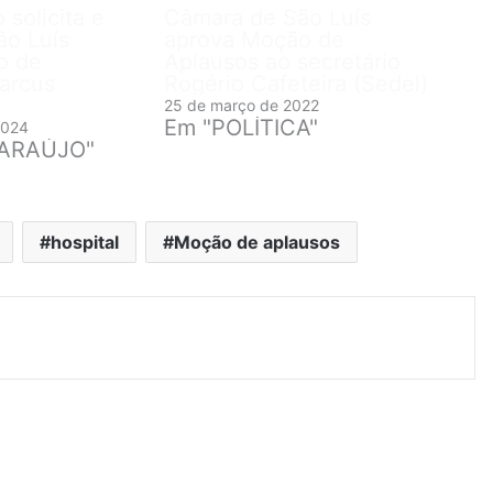
 solicita e
Câmara de São Luís
ão Luís
aprova Moção de
o de
Aplausos ao secretário
arcus
Rogério Cafeteira (Sedel)
25 de março de 2022
Em "POLÍTICA"
2024
 ARAÚJO"
hospital
Moção de aplausos