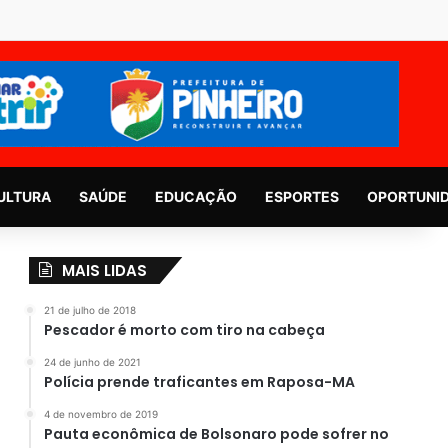
ULTURA
SAÚDE
EDUCAÇÃO
ESPORTES
OPORTUNI
MAIS LIDAS
21 de julho de 2018
Pescador é morto com tiro na cabeça
24 de junho de 2021
Polícia prende traficantes em Raposa-MA
4 de novembro de 2019
Pauta econômica de Bolsonaro pode sofrer no