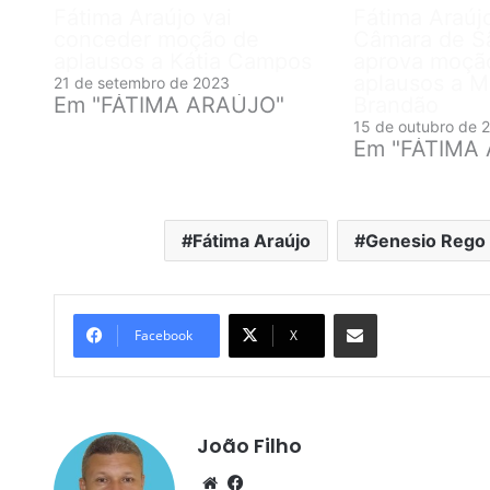
Fátima Araújo vai
Fátima Araújo
conceder moção de
Câmara de S
aplausos a Kátia Campos
aprova moçã
aplausos a M
21 de setembro de 2023
Em "FÁTIMA ARAÚJO"
Brandão
15 de outubro de 
Em "FÁTIMA
Fátima Araújo
Genesio Rego
Compartilhar por e-mail
Facebook
X
João Filho
We
Fa