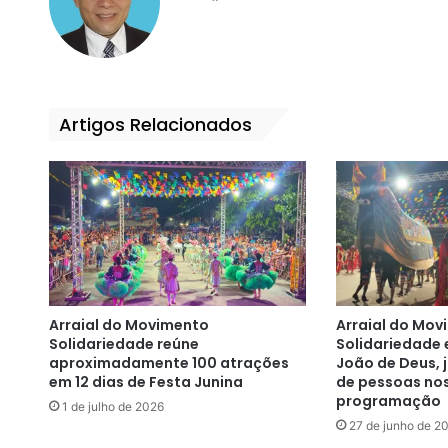
bsi
ce
te
bo
ok
Artigos Relacionados
Arraial do Movimento
Arraial do Mov
Solidariedade reúne
Solidariedade 
aproximadamente 100 atrações
João de Deus, j
em 12 dias de Festa Junina
de pessoas nos
programação
1 de julho de 2026
27 de junho de 2