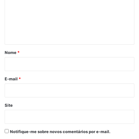
m
e
n
t
á
r
Nome
*
i
o
*
E-mail
*
Site
Notifique-me sobre novos comentários por e-mail.