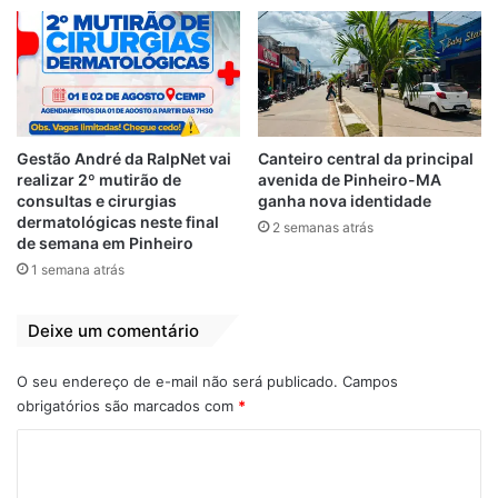
Gestão André da RalpNet vai
Canteiro central da principal
realizar 2º mutirão de
avenida de Pinheiro-MA
consultas e cirurgias
ganha nova identidade
dermatológicas neste final
2 semanas atrás
de semana em Pinheiro
1 semana atrás
Deixe um comentário
O seu endereço de e-mail não será publicado.
Campos
obrigatórios são marcados com
*
C
o