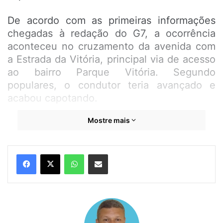
De acordo com as primeiras informações
chegadas à redação do G7, a ocorrência
aconteceu no cruzamento da avenida com
a Estrada da Vitória, principal via de acesso
ao bairro Parque Vitória. Segundo
populares, o condutor teria avançado e
acabou capotando.
Mostre mais
O trânsito ficou lento no local, causando
congestionamento, atingindo outras
avenidas ligadas a via, mas uma equipe da
WhatsApp
Compartilhar por e-mail
Secretaria Municipal de Trânsito e
Transporte (SMTT) foi acionada para
orientar o trânsito e conseguiu facilitar o
tráfego no local.