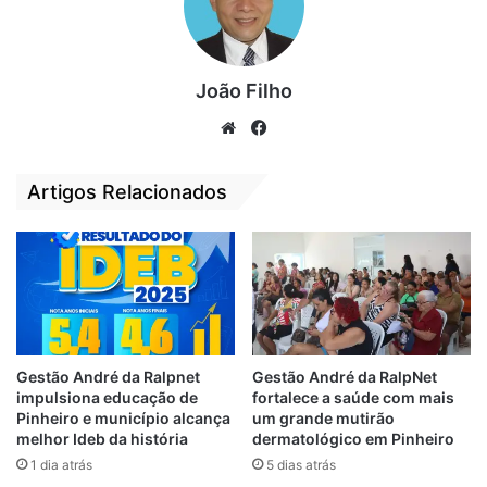
Até o momento não foi divulgado o estado
de saúde do condutor do veículo e em se
houve outros feridos.
João Filho
We
Fa
Acidente
Capotamento
Carro
bsi
ce
te
bo
São Luís
Artigos Relacionados
ok
Gestão André da Ralpnet
Gestão André da RalpNet
impulsiona educação de
fortalece a saúde com mais
Pinheiro e município alcança
um grande mutirão
melhor Ideb da história
dermatológico em Pinheiro
1 dia atrás
5 dias atrás