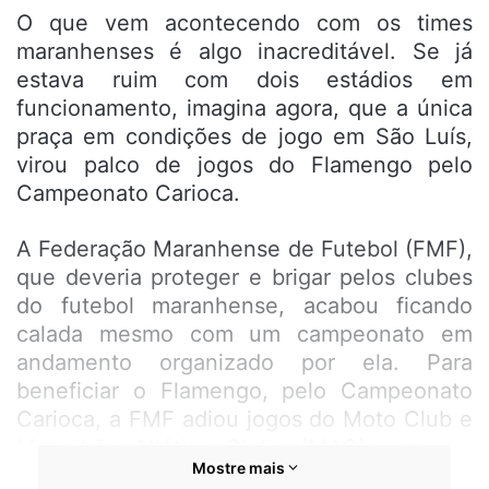
O que vem acontecendo com os times
maranhenses é algo inacreditável. Se já
estava ruim com dois estádios em
funcionamento, imagina agora, que a única
praça em condições de jogo em São Luís,
virou palco de jogos do Flamengo pelo
Campeonato Carioca.
A Federação Maranhense de Futebol (FMF),
que deveria proteger e brigar pelos clubes
do futebol maranhense, acabou ficando
calada mesmo com um campeonato em
andamento organizado por ela. Para
beneficiar o Flamengo, pelo Campeonato
Carioca, a FMF adiou jogos do Moto Club e
Maranhão Atlético Clube (MAC),com uma
Mostre mais
desculpa esfarrapada: falta de estádios