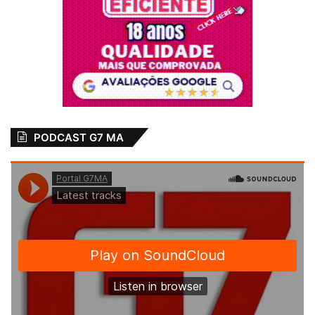
Nordeste, o MAC segue em busca da
primeira vitória no Campeonato
Maranhense. Na estreia, o Demolidor de
Cartazes empatou em 1 a 1 no clássico
contra o Moto. Já na segunda rodada,
disputada na última quarta-feira (15), o
clube foi derrotado pelo Pinheiro por 2 a 0.
PODCAST G7 MA
O próximo compromisso do MAC será fora
de casa contra o Viana, no próximo dia 26,
pela quarta rodada do estadual, na cidade
de Cantanhede-MA.
Texto:
Leonardo Alves
Campeonato Carioca
Castelão