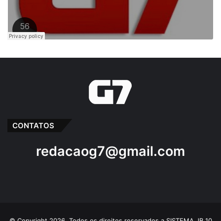
Esculacham
FMF
Jogos
MAC
Moto Club
Sedel
CONTATOS
redacaog7@gmail.com
© Copyright 2026, Todos os direitos reservados a SISTEMA JB 10