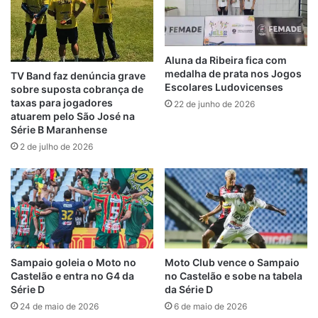
Gregório que ocorreriam neste fim de
semana e no meio de semana. O secretário
da SEDEL não aceita que o Castelão receba
dois jogos em 24h, já o Nhozinho Santos
Aluna da Ribeira fica com
medalha de prata nos Jogos
permanece com uma reforma interminável.
TV Band faz denúncia grave
Escolares Ludovicenses
sobre suposta cobrança de
taxas para jogadores
22 de junho de 2026
Estádios indisponíveis
atuarem pelo São José na
Série B Maranhense
2 de julho de 2026
O Castelão receberá neste domingo (19) o
jogo entre Flamengo e Bangu pelo
Campeonato Carioca. A Secretaria de
Estado do Esporte e Lazer (Sedel),
responsável pela administração do estádio
João Castelo, determina que o local não
receba partidas consecutivas, mas ao invés
Sampaio goleia o Moto no
Moto Club vence o Sampaio
Castelão e entra no G4 da
no Castelão e sobe na tabela
de valorizar o futebol maranhense, acabou
Série D
da Série D
“emprestando” o Castelão para a empresa
24 de maio de 2026
6 de maio de 2026
responsável pela realização da partida do