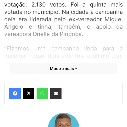
votação: 2.130 votos. Foi a quinta mais
votada no município. Na cidade a campanha
dela era liderada pelo ex-vereador Miguel
Ângelo e tinha, também, o apoio da
vereadora Drielle da Pindoba.
“Fizemos uma campanha linda para a
Iracema. Foram dois eventos, o último com
mais de mil pessoas, e muitas reuniões. Ela
Mostre mais
conquistou nossos amigos, conquistou
Paço e o resultado foi essa maravilhosa
votação”, comentou o ex-vereador Miguel
WhatsApp
Compartilhar por e-mail
A vereador Drielle da Pindoba também
comentou o resultado da votação de
Iracema em Paço do Lumiar. “Muito feliz em
fazer, junto com meus amigos, parte dessa