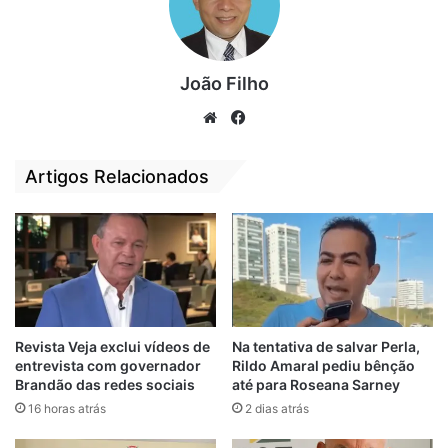
história e dessa vitória histórica da nossa
amiga que muito tem contribuído com o
meu mandato”, disse.
João Filho
We
Fa
bsi
ce
te
bo
Artigos Relacionados
ok
Na manhã desta segunda-feira(03), Iracema
Revista Veja exclui vídeos de
Na tentativa de salvar Perla,
Vale fez uma publicação em seu perfil no
entrevista com governador
Rildo Amaral pediu bênção
Instagram agradecendo os apoiadores pela
Brandão das redes sociais
até para Roseana Sarney
votação em todo Maranhão.
16 horas atrás
2 dias atrás