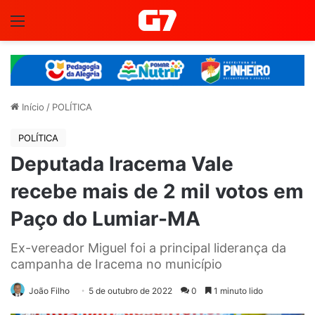
Menu
Início
/
POLÍTICA
POLÍTICA
Deputada Iracema Vale
recebe mais de 2 mil votos em
Paço do Lumiar-MA
Ex-vereador Miguel foi a principal liderança da
campanha de Iracema no município
João Filho
5 de outubro de 2022
0
1 minuto lido