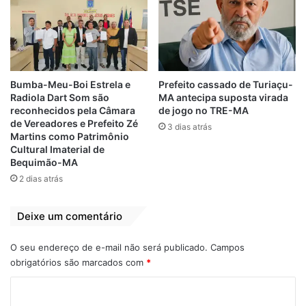
“Quero agradecer ao povo maranhense que
depositou sua confiança em mim e me
escolheu para ser sua representante na
Assembleia Legislativa. Vocês
acompanharam minha trajetória que foi
Bumba-Meu-Boi Estrela e
Prefeito cassado de Turiaçu-
linda e verdadeira, viram que viajei pelo
Radiola Dart Som são
MA antecipa suposta virada
Estado inteiro; onde senti em cada olhar,
reconhecidos pela Câmara
de jogo no TRE-MA
de Vereadores e Prefeito Zé
3 dias atrás
cada abraço, a força da esperança de vocês
Martins como Patrimônio
por dias melhores”, escreveu.
Cultural Imaterial de
Bequimão-MA
2 dias atrás
Relacionado
Deixe um comentário
Ao lado Iracema
Em nota, Vereador
Vale, Miguel reúne
Miguel divulga
apoiadores e lança
pronunciamento e
O seu endereço de e-mail não será publicado.
Campos
sua pré-
agradece votação
obrigatórios são marcados com
*
candidatura
19 de novembro de 2020
C
Em "PINHEIRO-MA"
26 de maio de 2024
Em "MARANHÃO"