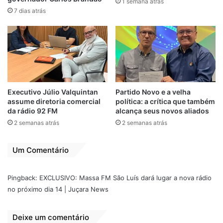
1 semana atrás
7 dias atrás
Como diretor da nova Rádio 98 FM, Laska
Campos terá o desafio de reverter os
baixos índices de audiência e reposicionar a
marca entre as mais ouvidas da Região
Metropolitana de São Luís. Experiência para
Executivo Júlio Valquintan
Partido Novo e a velha
isso não lhe falta: são mais de 30 anos no
assume diretoria comercial
política: a crítica que também
rádio maranhense, com passagens por
da rádio 92 FM
alcança seus novos aliados
grandes emissoras e forte apelo popular.
2 semanas atrás
2 semanas atrás
Além da função executiva, Laska continuará
Um Comentário
onde o público mais o reconhece: no ar.
Como um dos comunicadores mais
Pingback:
EXCLUSIVO: Massa FM São Luís dará lugar a nova rádio
carismáticos do estado, ele seguirá nos
no próximo dia 14 | Juçara News
estúdios, mantendo o contato direto com os
ouvintes e reforçando seu estilo regional e
Deixe um comentário