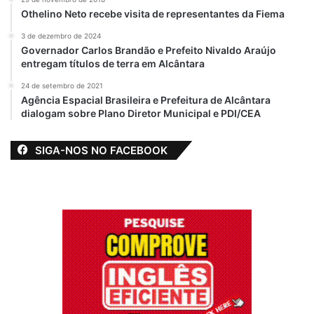
passagem de sucesso pela TV, onde
Othelino Neto recebe visita de representantes da Fiema
comandava um programa voltado para o
3 de dezembro de 2024
forró e os ritmos nordestinos, reforçando
Governador Carlos Brandão e Prefeito Nivaldo Araújo
entregam títulos de terra em Alcântara
sua ligação com a cultura popular.
24 de setembro de 2021
Com um público fiel, carisma de sobra e um
Agência Espacial Brasileira e Prefeitura de Alcântara
dialogam sobre Plano Diretor Municipal e PDI/CEA
extenso currículo no rádio, Laska Campos
agora tem a missão de transformar a 98 FM
SIGA-NOS NO FACEBOOK
na rádio mais ouvida do Maranhão.
Experiência e capacidade ele tem — agora
é colocar tudo isso em prática.
Relacionado
Rádio Maranhão
Laska Campos
FM anuncia Sérgio
estreia dia 01 de
Muller como novo
dezembro na rádio
contratado da
Difusora FM 94,3