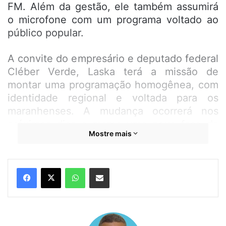
FM. Além da gestão, ele também assumirá
o microfone com um programa voltado ao
público popular.
A convite do empresário e deputado federal
Cléber Verde, Laska terá a missão de
montar uma programação homogênea, com
identidade regional e voltada para os
maranhenses. A mudança ocorrerá nos
próximos dias e marca uma nova fase da
Mostre mais
emissora, que buscará se reposicionar no
mercado local de rádio, atualmente
altamente competitivo.
WhatsApp
Compartilhar por e-mail