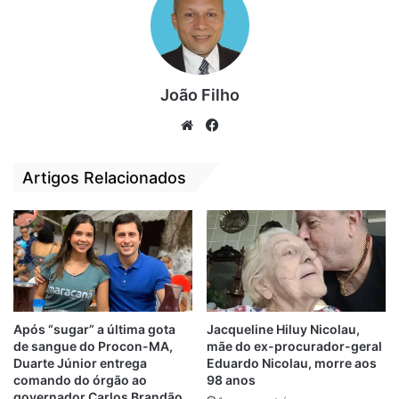
João Filho
We
Fa
bsi
ce
te
bo
Artigos Relacionados
ok
Após “sugar” a última gota
Jacqueline Hiluy Nicolau,
de sangue do Procon-MA,
mãe do ex-procurador-geral
Duarte Júnior entrega
Eduardo Nicolau, morre aos
comando do órgão ao
98 anos
governador Carlos Brandão