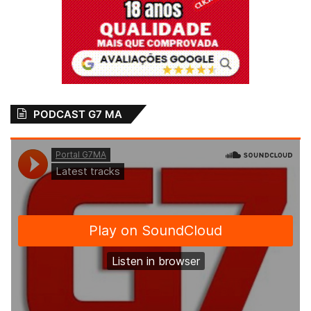
emissora
MHZ
13 de outubro de 2025
23 de novembro de 2023
Em "ARTIGO"
Em "PINHEIRO-MA"
Radialista Laska
Campos deixa
Difusora FM
3 de junho de 2019
PODCAST G7 MA
Em "PINHEIRO-MA"
Comunicador
Deixou a Difusora FM
Laska Campos
Maranhão
Massa FM
Novo Diretor
Rádio
Rádio 98 FM
São Luís