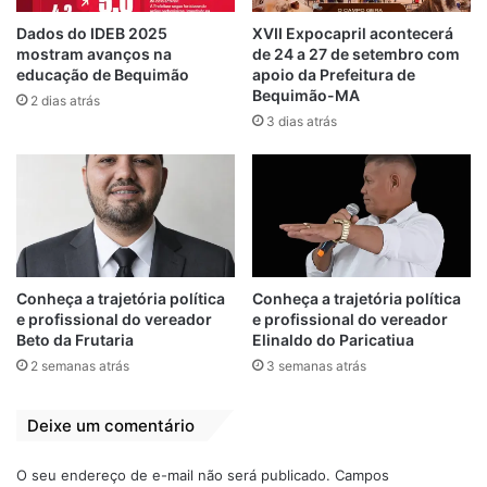
Dados do IDEB 2025
XVII Expocapril acontecerá
mostram avanços na
de 24 a 27 de setembro com
educação de Bequimão
apoio da Prefeitura de
Bequimão-MA
2 dias atrás
3 dias atrás
Relacionado
BEQUIMÃO:
Bequimão-MA:
Empresário Márcio
Secretário Sidney
Conheça a trajetória política
Conheça a trajetória política
Bouéres declara
Bouéres faz
e profissional do vereador
e profissional do vereador
apoio a João
balanço positivo da
Beto da Frutaria
Elinaldo do Paricatiua
Martins
gestão João
2 semanas atrás
3 semanas atrás
Martins em 2023
20 de agosto de 2020
Em "BEQUIMÃO-
30 de dezembro de 2023
MA"
Em "BEQUIMÃO-
Deixe um comentário
MA"
O seu endereço de e-mail não será publicado.
Campos