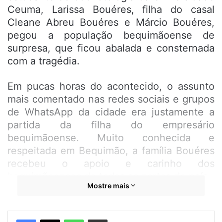
Ceuma, Larissa Bouéres, filha do casal
Cleane Abreu Bouéres e Márcio Bouéres,
pegou a população bequimãoense de
surpresa, que ficou abalada e consternada
com a tragédia.
Em pucas horas do acontecido, o assunto
mais comentado nas redes sociais e grupos
de WhatsApp da cidade era justamente a
partida da filha do empresário
bequimãoense. Muito conhecida e
respeitada em Bequimão, a família Bouéres
recebeu o apoio e carinho dos
bequimãoenses de todas as partes do país.
Mostre mais
Em Nota de Pesar publicada em sua rede
social e compartilhada nos grupos de
WhatsApp
Compartilhar por e-mail