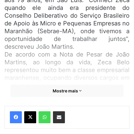
aos 79 anos, em São Luís. “Conheci Zeca
quando ele ainda era presidente do
Conselho Deliberativo do Serviço Brasileiro
de Apoio às Micro e Pequenas Empresas no
Maranhão (Sebrae-MA), onde tivemos a
oportunidade de trabalhar juntos”,
descreveu João Martins.
De acordo com a Nota de Pesar de João
Martins, ao longo da vida, Zeca Belo
representou muito bem a classe empresarial
maranhense, ocupando diversos cargos em
instituições de renome no Estado, como a
Mostre mais
presidência da Associação Comercial do
Maranhão (ACM) e também a vice-
presidência da Federação das Indústrias do
WhatsApp
Compartilhar por e-mail
Maranhão (FIEMA).
Veja a Nota de Pesar
abaixo
.