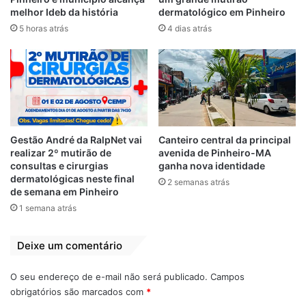
empossada
Bequimão são
melhor Ideb da história
dermatológico em Pinheiro
vereadora de
empossados e
5 horas atrás
4 dias atrás
Bequimão-MA
elegem Vetinho por
unanimidade
22 de março de 2019
Em "BEQUIMÃO-
presidente da
MA"
Câmara
2 de janeiro de 2021
Em "PINHEIRO-MA"
Polo da UEMA vai
Gestão André da RalpNet vai
Canteiro central da principal
voltar a funcionar
realizar 2º mutirão de
avenida de Pinheiro-MA
em Bequimão
consultas e cirurgias
ganha nova identidade
21 de julho de 2019
dermatológicas neste final
Em "BEQUIMÃO-
2 semanas atrás
de semana em Pinheiro
MA"
1 semana atrás
Deixe um comentário
Covid 19
José de Ribamar Barbosa Belo
O seu endereço de e-mail não será publicado.
Campos
Luto
Vítima
Zeca Belo
obrigatórios são marcados com
*