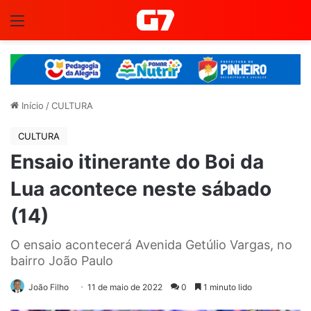
Menu
Início
/
CULTURA
CULTURA
Ensaio itinerante do Boi da
Lua acontece neste sábado
(14)
O ensaio acontecerá Avenida Getúlio Vargas, no
bairro João Paulo
João Filho
11 de maio de 2022
0
1 minuto lido