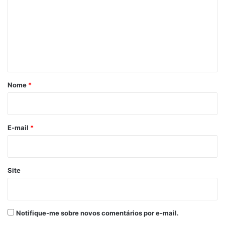
m
e
n
t
á
r
Nome
*
i
o
*
E-mail
*
Site
Notifique-me sobre novos comentários por e-mail.