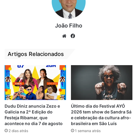
Segundo o presidente, Washington Coelho,
João Filho
a expectativa é muito grande. “O nosso
We
Fa
grande ensaio promete fazer bonito e
bsi
ce
aquecer mais ainda esse período junino.
te
bo
Artigos Relacionados
Estaremos esperando todos para essa
ok
grande celebração aos Santos Juninos”,
disse.
Foto:
Bruno Carvalho
Dudu Diniz anuncia Zezo e
Último dia do Festival AYÓ
Galicia na 2ª Edição do
2026 tem show de Sandra Sá
Relacionado
Festeja Ribamar, que
e celebração da cultura afro-
Boi de Sonhos dá a
Boi da Lua realiza
acontece no dia 7 de agosto
brasileira em São Luís
largada e realiza
live de batizado
2 dias atrás
1 semana atrás
primeiro ensaio em
nesta quarta-feira