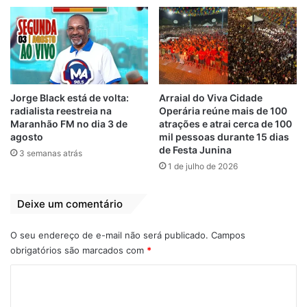
São Luís
(23)
13 de março de 2020
23 de junho de 2021
Em "PINHEIRO-MA"
Em "PINHEIRO-MA"
Paulo Victor visita
ensaios de grupos
de Bumba Meu Boi:
Jorge Black está de volta:
Arraial do Viva Cidade
“será o maior São
radialista reestreia na
Operária reúne mais de 100
João do mundo”
Maranhão FM no dia 3 de
atrações e atrai cerca de 100
27 de março de 2023
agosto
mil pessoas durante 15 dias
Em "CULTURA"
de Festa Junina
3 semanas atrás
1 de julho de 2026
Boi da Lua
Cultura
Ensaio
Deixe um comentário
O seu endereço de e-mail não será publicado.
Campos
obrigatórios são marcados com
*
C
o