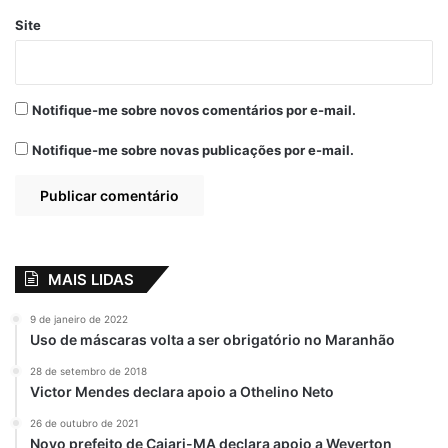
Depois de cinco anos trabalhando no
Site
hospital, João Filho foi demitido. Porém na
demissão surgiu uma oportunidade e o ex-
auxiliar de serviços gerais se encontrou
Notifique-me sobre novos comentários por e-mail.
com jornalismo em 2003. “Minha saída
desse hospital abriu novos caminhos.
Notifique-me sobre novas publicações por e-mail.
Comecei a trabalhar na rádio Cultura FM do
Maiobão aos domingos, onde conheci
Stênio Kawasaki, profissional que me deu a
primeira oportunidade de falar em uma
MAIS LIDAS
rádio FM”, diz ele – muito alegre .
9 de janeiro de 2022
Após a primeira experiência trabalhando em
Uso de máscaras volta a ser obrigatório no Maranhão
um veículo de comunicação, o agora
28 de setembro de 2018
jornalista deixou o Maranhão e viajou, em
Victor Mendes declara apoio a Othelino Neto
2005, para o Rio de Janeiro. Por lá
26 de outubro de 2021
trabalhou nas rádios Carioca AM, Rádio
Novo prefeito de Cajari-MA declara apoio a Weverton