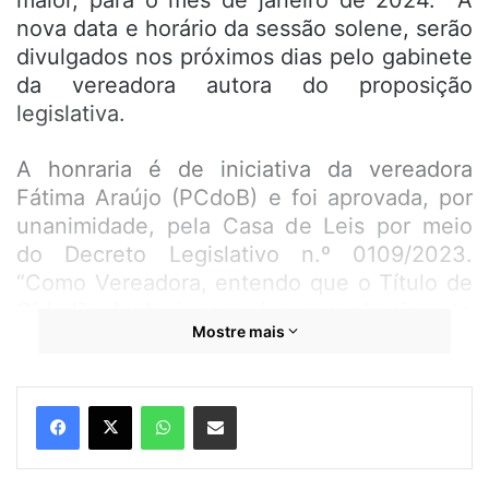
maior, para o mês de janeiro de 2024. A
nova data e horário da sessão solene, serão
divulgados nos próximos dias pelo gabinete
da vereadora autora do proposição
legislativa.
A honraria é de iniciativa da vereadora
Fátima Araújo (PCdoB) e foi aprovada, por
unanimidade, pela Casa de Leis por meio
do Decreto Legislativo n.º 0109/2023.
“Como Vereadora, entendo que o Título de
Cidadão Ludovicense é o reconhecimento
Mostre mais
daqueles que deixaram sua cidade natal e,
com residência no município de São Luís,
de forma comprometida, contribuem para o
WhatsApp
Compartilhar por e-mail
crescimento desta cidade e do nosso
Estado. Pessoas diferenciadas que
empregam força, determinação, coragem e