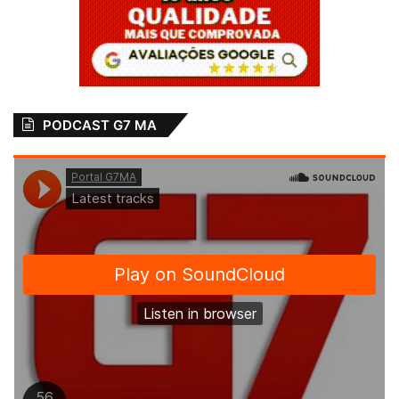
680 KHZ, Timbira AM 1290 KHZ e Capital
AM 1180 KHZ. Atualmente é editor do
Portal G7 (www.g7ma.com) e, também, tem
um blog (www.joaofilho.com).
A Sessão solene de entrega do Título de
PODCAST G7 MA
Cidadão Ludovicense ao bequimãoense
João Filho será transmitida, ao vivo, pelo
canal da Câmara no YouTube.
Bequimão
Câmara de São Luís
entrega Adiada
Fátima Araújo
João Filho
Jornalista
Titulo de Cidadão de São Luís