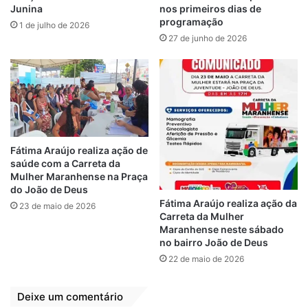
diversas dificuldades, mas sempre lutou
Junina
nos primeiros dias de
programação
para conquistar o sonho de ser jornalista.
1 de julho de 2026
27 de junho de 2026
“Eu percorria quilômetros de estrada de
barro a pé e atravessava rios cheios no
período de inverno para chegar à escola
mais próxima, Atanásio Martins, localizada
no povoado Barroso, que fica a três
quilômetros da comunidade onde morava. A
minha vida nunca foi tarefa fácil, sempre foi
Fátima Araújo realiza ação de
saúde com a Carreta da
de luta, de batalhas, incentivado por
Mulher Maranhense na Praça
poucos e desmotivado por muitos”,
do João de Deus
relembra o agora jornalista.
Fátima Araújo realiza ação da
23 de maio de 2026
Carreta da Mulher
Maranhense neste sábado
Em 1995 concluiu o tão sonhado segundo
no bairro João de Deus
grau e em 1997 deixou a família na zona
22 de maio de 2026
rural de Bequimão em busca de trabalho em
São Paulo, mas retornou para o Maranhão
Deixe um comentário