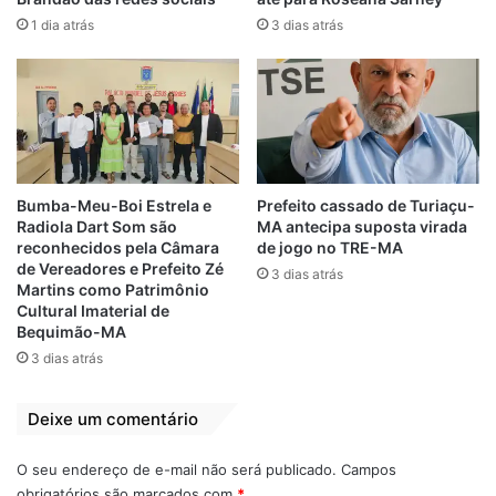
mas até o fechamento desta matéria não
1 dia atrás
3 dias atrás
tivemos respostas.
Por
Folha do Maranhão
Carlos Brandão
Eliziane Gama
Bumba-Meu-Boi Estrela e
Prefeito cassado de Turiaçu-
Larissa Brandão
Senado
Treta
Radiola Dart Som são
MA antecipa suposta virada
reconhecidos pela Câmara
de jogo no TRE-MA
de Vereadores e Prefeito Zé
3 dias atrás
Martins como Patrimônio
Cultural Imaterial de
Bequimão-MA
3 dias atrás
Deixe um comentário
O seu endereço de e-mail não será publicado.
Campos
obrigatórios são marcados com
*