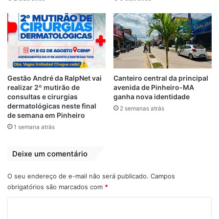
Gestão André da RalpNet vai
Canteiro central da principal
realizar 2º mutirão de
avenida de Pinheiro-MA
consultas e cirurgias
ganha nova identidade
dermatológicas neste final
2 semanas atrás
de semana em Pinheiro
1 semana atrás
Em sua rede social, a vereadora Fátima
Deixe um comentário
Araújo destacou a importância da inclusão
social. “Estou neste momento entregando
O seu endereço de e-mail não será publicado.
Campos
os abadás do Bloco dos Defiças, uma
obrigatórios são marcados com
*
solicitação de Etevaldo Santos, que sempre
C
está conosco. Etevaldo não é só apenas