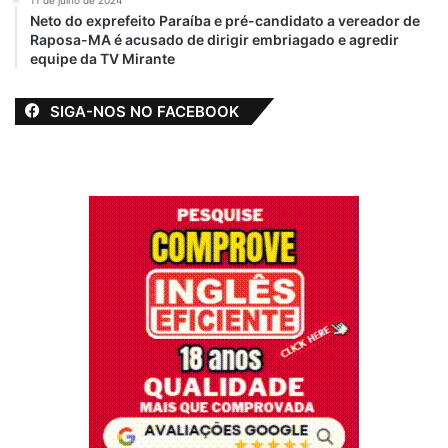
11 de julho de 2024
deficiência visual
19 de janeiro de 2023
Neto do exprefeito Paraíba e pré-candidato a vereador de
Em "CULTURA"
2 de junho de 2023
Raposa-MA é acusado de dirigir embriagado e agredir
Em "FÁTIMA
equipe da TV Mirante
ARAÚJO"
SIGA-NOS NO FACEBOOK
Fátima Araújo
atende lideranças
em seu gabinete na
Câmara Municipal
de São Luís
16 de maio de 2023
Em "FÁTIMA
ARAÚJO"
Abadás
Bloco dos Defiças
Carnaval 2024
destaque
Fátima Araújo
inclusão social