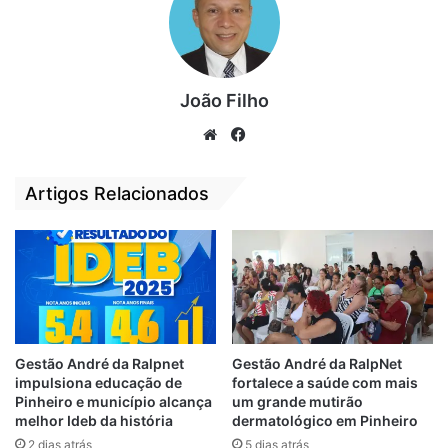
social”, decreveu Etevaldo em um vídeo
que circula nas redes sociais.
João Filho
We
Fa
bsi
ce
te
bo
Artigos Relacionados
ok
Gestão André da Ralpnet
Gestão André da RalpNet
impulsiona educação de
fortalece a saúde com mais
Pinheiro e município alcança
um grande mutirão
melhor Ideb da história
dermatológico em Pinheiro
2 dias atrás
5 dias atrás