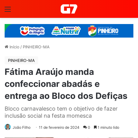
Menu
Início
/
PINHEIRO-MA
PINHEIRO-MA
Fátima Araújo manda
confeccionar abadás e
entrega ao Bloco dos Defiças
Bloco carnavalesco tem o objetivo de fazer
inclusão social na festa momesca
João Filho
11 de fevereiro de 2024
0
1 minuto lido