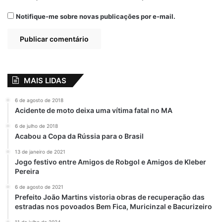
View this post on Instagram
Notifique-me sobre novas publicações por e-mail.
MAIS LIDAS
6 de agosto de 2018
Acidente de moto deixa uma vítima fatal no MA
A post shared by G7MA (@portalg7ma)
6 de julho de 2018
Acabou a Copa da Rússia para o Brasil
13 de janeiro de 2021
Jogo festivo entre Amigos de Robgol e Amigos de Kleber
Relacionado
Pereira
Inclusão Social:
Fátima Araújo
6 de agosto de 2021
Fátima Araújo
lançará nesta
Prefeito João Martins vistoria obras de recuperação das
passa a contar com
sexta-feira (20), o
estradas nos povoados Bem Fica, Muricinzal e Bacurizeiro
assessor
bloco da “Pequena
parlamentar com
Guerreira”