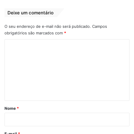
Quilombola
1 de janeiro de 2022
Deixe um comentário
Em "PINHEIRO-MA"
O seu endereço de e-mail não será publicado.
Campos
obrigatórios são marcados com
*
Arbitro
Copa do Mundo
G7ma.com
C
o
VAR
m
e
n
t
á
r
Nome
*
i
o
*
E-mail
*