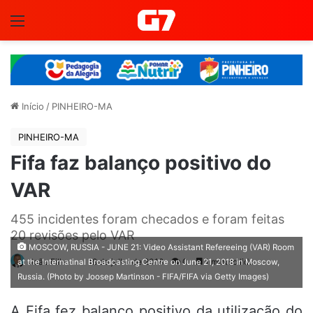
Menu
Início
/
PINHEIRO-MA
PINHEIRO-MA
Fifa faz balanço positivo do
VAR
455 incidentes foram checados e foram feitas
20 revisões pelo VAR
MOSCOW, RUSSIA - JUNE 21: Video Assistant Refereeing (VAR) Room
João Filho
18 de julho de 2018
0
1 minuto lido
at the Internatinal Broadcasting Centre on June 21, 2018 in Moscow,
Russia. (Photo by Joosep Martinson - FIFA/FIFA via Getty Images)
A Fifa fez balanço positivo da utilização do