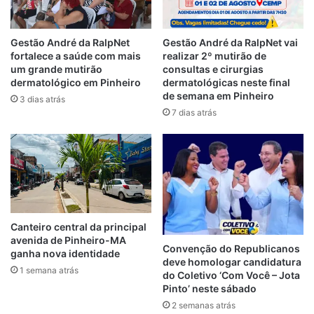
“Como afirmou o presidente da Fifa, o VAR
não está mudando o futebol, mas sim, o
Gestão André da RalpNet
Gestão André da RalpNet vai
fortalece a saúde com mais
realizar 2º mutirão de
deixa mais justo. Este foi nosso objetivo
um grande mutirão
consultas e cirurgias
inicial, quando iniciamos o projeto com a
dermatológico em Pinheiro
dermatológicas neste final
International Board”, garantiu o ex-jogador.
de semana em Pinheiro
3 dias atrás
7 dias atrás
Relacionado
Pesquisa mostra os
Árbitros do interior
50 maiores árbitros
do Maranhão
do Brasil
participam de pré-
temporada
25 de junho de 2018
Em "PINHEIRO-MA"
Canteiro central da principal
15 de fevereiro de 2021
Em "PINHEIRO-MA"
avenida de Pinheiro-MA
Convenção do Republicanos
ganha nova identidade
deve homologar candidatura
Raimundo Sú vai
1 semana atrás
do Coletivo ‘Com Você – Jota
representar
Pinto’ neste sábado
Alcântara na etapa
2 semanas atrás
estadual da Copa