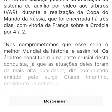
sistema de auxílio por vídeo aos árbitros
(VAR), durante a realização da Copa do
Mundo da Rússia, que foi encerrada há três
dias, com vitória da França sobre a Croácia
por 4 a 2.
“Nos comprometemos que esse seria o
melhor Mundial da história, e assim foi. Os
árbitros constituem uma parte crucial desta
conquista, já que as atuações deles foram
da mais alta qualidade”, diz comunicado
emitido pelo suíço Gianni Infantino,
presidente da entidade.
O texto apontou que nos 64 jogos da
Mostre mais
competição, 455 incidentes foram
checados pelos auxiliares de vídeo (7,1 por