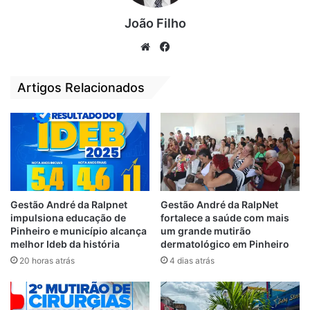
espalharam da Grande Fortaleza para o
interior. Houve ataques a prédios públicos,
João Filho
como a prefeitura de Maracanaú, na região
We
Fa
metropolitana, agências bancárias e a
bsi
ce
tentativa de explosão de um viaduto. Mais
te
bo
Artigos Relacionados
de 40 veículos – carros, ônibus, caminhões
ok
e até trator – foram queimados. Os
bandidos têm usado galões de combustível
e coquetéis molotov para cometer os
crimes.
Gestão André da Ralpnet
Gestão André da RalpNet
impulsiona educação de
fortalece a saúde com mais
Pinheiro e município alcança
um grande mutirão
melhor Ideb da história
dermatológico em Pinheiro
20 horas atrás
4 dias atrás