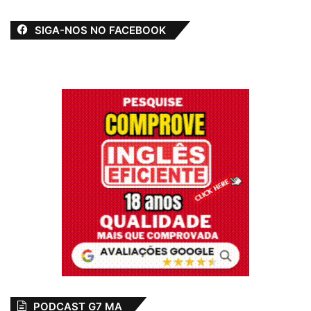
A Última
Oportunidade do
SIGA-NOS NO FACEBOOK
Maranhão Será
2026
24 de agosto de 2025
Em "ARTIGO"
Ataques
Bolsonato
Ceará
destaque
Força Nacional
Violência
PODCAST G7 MA