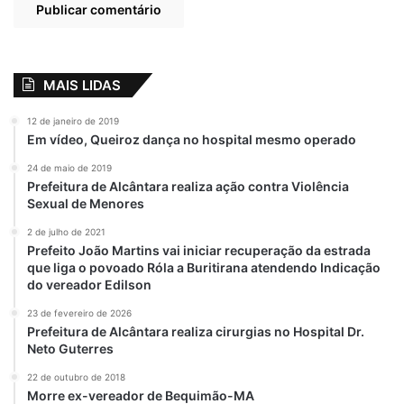
aconteceram um dia após o secretário da
recém-criada pasta de Administração
Penitenciária, Luís Mauro Albuquerque, ter
dito que não reconhecia facções e que não
MAIS LIDAS
iria mais separar presos de acordo com a
ligação com esses grupos.
12 de janeiro de 2019
Em vídeo, Queiroz dança no hospital mesmo operado
Por O Dia/Estadão Conteúdo
24 de maio de 2019
Prefeitura de Alcântara realiza ação contra Violência
Sexual de Menores
2 de julho de 2021
Relacionado
Prefeito João Martins vai iniciar recuperação da estrada
Fiocruz Ceará
Ceará: Namorado
que liga o povoado Róla a Buritirana atendendo Indicação
inaugura novas
teria matado
do vereador Edilson
instalações
vereadora Yanny e
23 de fevereiro de 2026
em seguida se
26 de junho de 2018
Prefeitura de Alcântara realiza cirurgias no Hospital Dr.
Em "PINHEIRO-MA"
suicidou; conclui
Neto Guterres
polícia
4 de março de 2023
22 de outubro de 2018
Em "POLÍCIA"
Morre ex-vereador de Bequimão-MA