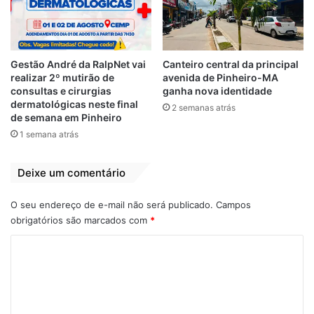
Gestão André da RalpNet vai
Canteiro central da principal
realizar 2º mutirão de
avenida de Pinheiro-MA
consultas e cirurgias
ganha nova identidade
Em Fortaleza, o comércio de rua fechou
dermatológicas neste final
2 semanas atrás
de semana em Pinheiro
nesta sexta até duas horas mais cedo. Dois
1 semana atrás
dos terminais mais movimentados da capital
também não funcionaram à tarde.
Deixe um comentário
A partir deste sábado, para garantir a
O seu endereço de e-mail não será publicado.
Campos
circulação, os ônibus deverão ser
obrigatórios são marcados com
*
escoltados por policiais militares dentro dos
C
veículos. Os PMs acompanharão 33 linhas
em Fortaleza e quatro na região
o
metropolitana, segundo a Secretaria da
m
Segurança Pública e Defesa Social do
e