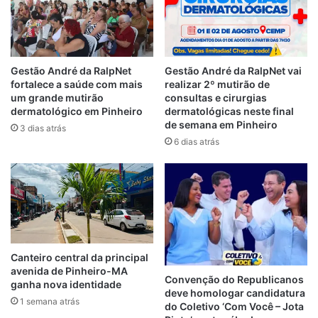
julgamento foi realizado na sala de
audiências do Fórum Juvenil Amorim
Ewerton.
Gestão André da RalpNet
Gestão André da RalpNet vai
fortalece a saúde com mais
realizar 2º mutirão de
Por Gilberto Lima
um grande mutirão
consultas e cirurgias
dermatológico em Pinheiro
dermatológicas neste final
de semana em Pinheiro
3 dias atrás
10 anos de cadeia
Condenado
6 dias atrás
Guimarães-MA
Homem
Canteiro central da principal
avenida de Pinheiro-MA
Convenção do Republicanos
ganha nova identidade
deve homologar candidatura
1 semana atrás
do Coletivo ‘Com Você – Jota