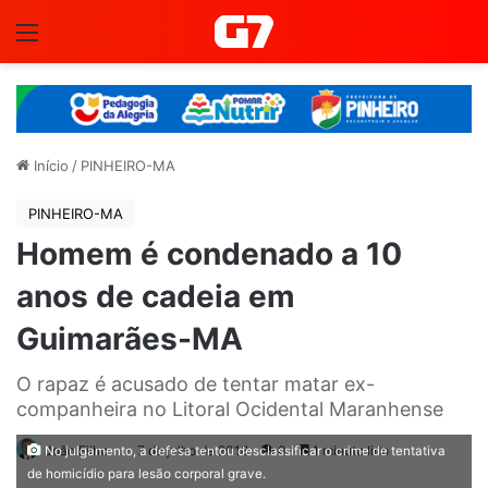
Menu
Início
/
PINHEIRO-MA
PINHEIRO-MA
Homem é condenado a 10
anos de cadeia em
Guimarães-MA
O rapaz é acusado de tentar matar ex-
companheira no Litoral Ocidental Maranhense
João Filho
7 de julho de 2018
0
1 minuto lido
No julgamento, a defesa tentou desclassificar o crime de tentativa
de homicídio para lesão corporal grave.