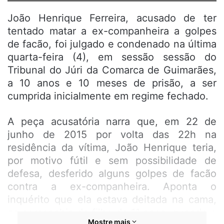
João Henrique Ferreira, acusado de ter
tentado matar a ex-companheira a golpes
de facão, foi julgado e condenado na última
quarta-feira (4), em sessão sessão do
Tribunal do Júri da Comarca de Guimarães,
a 10 anos e 10 meses de prisão, a ser
cumprida inicialmente em regime fechado.
A peça acusatória narra que, em 22 de
junho de 2015 por volta das 22h na
residência da vítima, João Henrique teria,
por motivo fútil e sem possibilidade de
defesa, desferido alguns golpes de facão
contra a ex-companheira. Aponta o
inquérito que ela estava deitada na cama,
na companhia do filho de 11 anos, quando o
Mostre mais