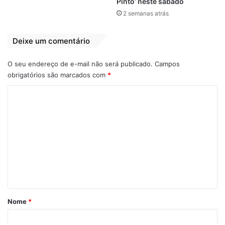
Pinto’ neste sábado
2 semanas atrás
Deixe um comentário
O seu endereço de e-mail não será publicado.
Campos
obrigatórios são marcados com
*
C
o
m
e
n
t
á
r
Nome
*
i