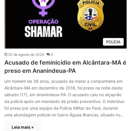
POLÍCIA
20 de agosto de 2024
0
Acusado de feminicídio em Alcântara-MA é
preso em Ananindeua-PA
Um homem de 38 anos, acusado de matar a companheira em
Alcântara-MA em dezembro de 2018, foi preso na noite deste
sábado (17), em Ananindeua-PA. O acusado caiu no alçaprão
da polícia após um mandado de prisão preventiva. O indivíduo
foi preso por uma equipe da Polícia Militar do Pará, durante
uma abordagem policial no bairro Águas Brancas, situado no…
Leia mais »