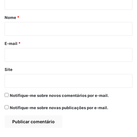
bala na zona rural
á
de Bequimão-MA
23 de agosto de 2020
r
Nome
*
Em "PINHEIRO-MA"
i
o
*
E-mail
*
Bala no peito
Bequimão
Crimes
destaque
Execução
Homem morto
Site
Homicídio
Notifique-me sobre novos comentários por e-mail.
Notifique-me sobre novas publicações por e-mail.