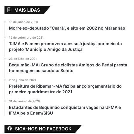
MAIS LIDAS
16 de junho de 2020
Morre ex-deputado “Ceará”, eleito em 2002 no Maranhão
15 de setembro de 2021
TJMA e Famem promovem acesso à justiça por meio do
projeto ‘Município Amigo da Justiça’
28 de julho de 2021
Bequimão-MA: Grupo de ciclistas Amigos do Pedal presta
homenagem ao saudoso Schito
2 de junho de 2021
Prefeitura de Ribamar-MA faz balanço orçamentário do
primeiro quadrimestre de 2021
31 de janeiro de 2020
Estudantes de Bequimão conquistam vagas na UFMA e
IFMA pelo Enem/SiSU
SIGA-NOS NO FACEBOOK