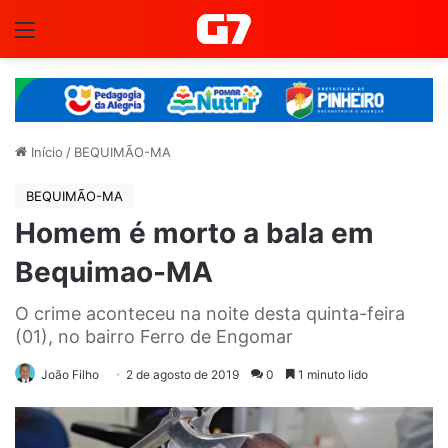
Menu
Início
/
BEQUIMÃO-MA
BEQUIMÃO-MA
Homem é morto a bala em
Bequimao-MA
O crime aconteceu na noite desta quinta-feira
(01), no bairro Ferro de Engomar
João Filho
2 de agosto de 2019
0
1 minuto lido