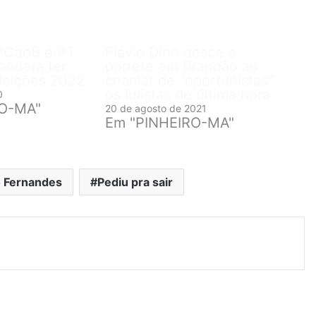
 PCdoB e PT
Flávio Dino desce o
poderá ter
porrete em Brandão ao
eleições 2022
chamar de “oportunistas”
os lulistas de última hora
0
RO-MA"
20 de agosto de 2021
Em "PINHEIRO-MA"
 Fernandes
Pediu pra sair