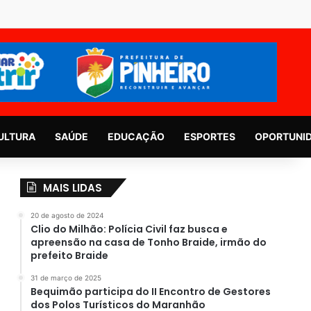
ULTURA
SAÚDE
EDUCAÇÃO
ESPORTES
OPORTUNI
MAIS LIDAS
20 de agosto de 2024
Clio do Milhão: Polícia Civil faz busca e
apreensão na casa de Tonho Braide, irmão do
prefeito Braide
31 de março de 2025
Bequimão participa do II Encontro de Gestores
dos Polos Turísticos do Maranhão