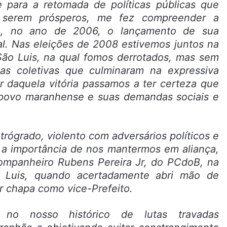
ara a retomada de políticas públicas que
 serem prósperos, me fez compreender a
se, no ano de 2006, o lançamento de sua
l. Nas eleições de 2008 estivemos juntos na
 São Luis, na qual fomos derrotados, mas sem
tas coletivas que culminaram na expressiva
ir daquela vitória passamos a ter certeza que
o povo maranhense e suas demandas sociais e
rógrado, violento com adversários políticos e
a a importância de nos mantermos em aliança,
companheiro Rubens Pereira Jr, do PCdoB, na
o Luis, quando acertadamente abri mão de
r chapa como vice-Prefeito.
 no nosso histórico de lutas travadas