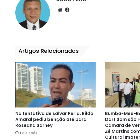
We
Fa
bsi
ce
te
bo
ok
Artigos Relacionados
Na tentativa de salvar Perla, Rildo
Bumba-Meu-Boi 
Amaral pediu bênção até para
Dart Som são 
Roseana Sarney
Câmara de Vere
Zé Martins co
1 dia atrás
Cultural Imate