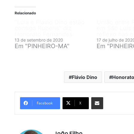
Relacionado
“Lula e Flávio Dino estão
União entre
contigo Rubens” diz
em São Luís 
Honorato Fernandes
reflexo nas 
13 de setembro de 2020
17 de julho de 202
Em "PINHEIRO-MA"
Em "PINHEI
Flávio Dino
Honorato
Compartilhar por e-mail
Facebook
X
João Filho