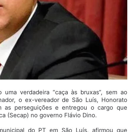
do uma verdadeira “caça às bruxas”, sem ao
nador, o ex-vereador de São Luís, Honorato
m as perseguições e entregou o cargo que
ica (Secap) no governo Flávio Dino.
municipal do PT em São Luís, afirmou que