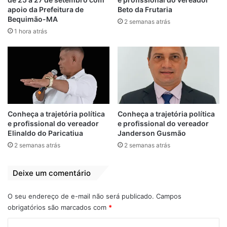
apoio da Prefeitura de
Beto da Frutaria
Bequimão-MA
2 semanas atrás
1 hora atrás
Conheça a trajetória política
Conheça a trajetória política
View this post on Instagram
e profissional do vereador
e profissional do vereador
Elinaldo do Paricatiua
Janderson Gusmão
2 semanas atrás
2 semanas atrás
Deixe um comentário
O seu endereço de e-mail não será publicado.
Campos
obrigatórios são marcados com
*
C