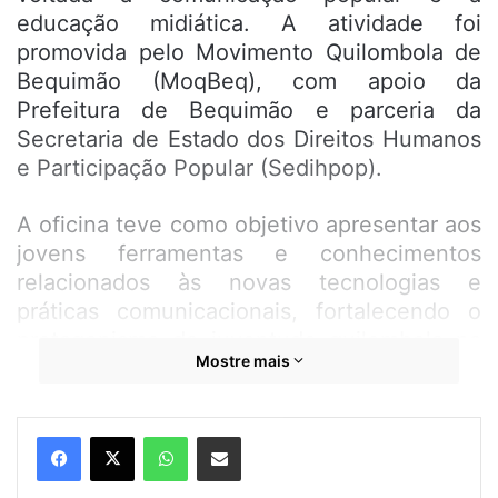
educação midiática. A atividade foi
promovida pelo Movimento Quilombola de
Bequimão (MoqBeq), com apoio da
Prefeitura de Bequimão e parceria da
Secretaria de Estado dos Direitos Humanos
e Participação Popular (Sedihpop).
A oficina teve como objetivo apresentar aos
jovens ferramentas e conhecimentos
relacionados às novas tecnologias e
práticas comunicacionais, fortalecendo o
protagonismo da juventude quilombola na
Mostre mais
construção e difusão das narrativas de suas
comunidades.
WhatsApp
Compartilhar por e-mail
Segundo a secretária adjunta dos Direitos
Humanos e Participação Popular, Kelly