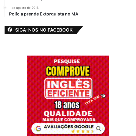
Arma de fogo
Bebida Alcóolica
1 de agosto de 2018
Polícia prende Extorquista no MA
Bolsonaro
Cigarros
destaque
Imoral
Michele Bolsonaro
Moralista
SIGA-NOS NO FACEBOOK
Registro de Marcas