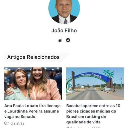
Desenvolvimento, Indústria, Comércio e
Serviços, o INPI é o órgão responsável por
garantir o direito exclusivo de uso de
marcas em todo o território nacional.
João Filho
Bolsonaro Mito: cigarros, fósforo, isqueiro,
We
Fa
calçados, chapéus e vestuário. Em 12 de
bsi
ce
julho de 2024, Michelle ingressou no Inpi
te
bo
Artigos Relacionados
com pedido de registro da marca
ok
“Bolsonaro Mito” para produtos como
fósforos, isqueiros para fumantes, tabaco e
vaporizadores para fumantes.
Ana Paula Lobato tira licença
Bacabal aparece entre as 10
e Lourdinha Pereira assume
piores cidades médias do
vaga no Senado
Brasil em ranking de
qualidade de vida
1 dia atrás