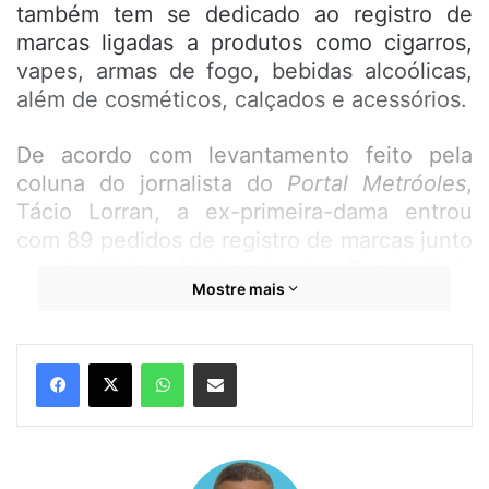
também tem se dedicado ao registro de
marcas ligadas a produtos como cigarros,
vapes, armas de fogo, bebidas alcoólicas,
além de cosméticos, calçados e acessórios.
De acordo com levantamento feito pela
coluna do jornalista do
Portal Metróoles
,
Tácio Lorran, a ex-primeira-dama entrou
com 89 pedidos de registro de marcas junto
ao Instituto Nacional da Propriedade
Mostre mais
Industrial (INPI). Os nomes registrados
incluem “MB Vinhos”, “MB Cosméticos”,
“MB Acessórios”, além das marcas Michelle
WhatsApp
Compartilhar por e-mail
Bolsonaro, Jair Bolsonaro, Bolsonaro Mito e
Bolsomito.
Vinculado ao Ministério do