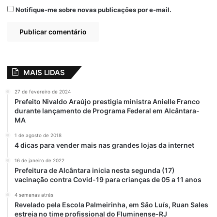
dentro do próprio INPI, envolve a
Notifique-me sobre novas publicações por e-mail.
exclusividade para comercialização de
produtos como roupas, calçados, chapéus e
artigos ligados à indústria do fumo, como
cigarros e isqueiros. A ex-primeira-dama
acusa os concorrentes de má-fé e de não
MAIS LIDAS
terem qualquer relação com a família
Bolsonaro.
27 de fevereiro de 2024
Prefeito Nivaldo Araújo prestigia ministra Anielle Franco
durante lançamento de Programa Federal em Alcântara-
Enquanto atrai holofotes pela atuação
MA
religiosa e política, Michelle parece querer
1 de agosto de 2018
transformar o sobrenome do clã em uma
4 dicas para vender mais nas grandes lojas da internet
verdadeira franquia comercial.
16 de janeiro de 2022
Prefeitura de Alcântara inicia nesta segunda (17)
Leia mais na
@colunataciolorran,
em
vacinação contra Covid-19 para crianças de 05 a 11 anos
metropoles.com
4 semanas atrás
Revelado pela Escola Palmeirinha, em São Luís, Ruan Sales
estreia no time profissional do Fluminense-RJ