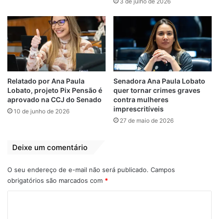
3 de julho de 2026
Relatado por Ana Paula
Senadora Ana Paula Lobato
Lobato, projeto Pix Pensão é
quer tornar crimes graves
aprovado na CCJ do Senado
contra mulheres
Conforme a
Lei da Propriedade Industrial
,
imprescritíveis
10 de junho de 2026
27 de maio de 2026
não são registráveis como marca: nome civil
ou sua assinatura, nome de família ou
patronímico e imagem de terceiros, salvo
Deixe um comentário
com autorização do titular, herdeiros ou
O seu endereço de e-mail não será publicado.
Campos
sucessores.
obrigatórios são marcados com
*
Especialistas explicam que o registro de
C
múltiplas marcas, mesmo sem produtos no
o