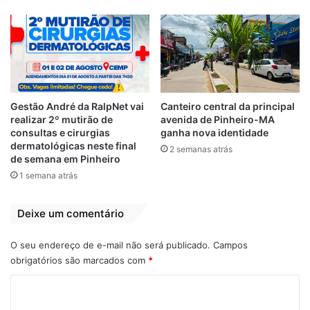
Gestão André da RalpNet vai
Canteiro central da principal
realizar 2º mutirão de
avenida de Pinheiro-MA
consultas e cirurgias
ganha nova identidade
View this post on Instagram
dermatológicas neste final
2 semanas atrás
de semana em Pinheiro
1 semana atrás
Deixe um comentário
O seu endereço de e-mail não será publicado.
Campos
obrigatórios são marcados com
*
C
A post shared by Marcelo Queiroga (@marceloqueiroga)
o