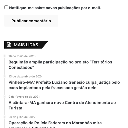
Notifique-me sobre novas publicações por e-mail.
Covid 19
Imunização
Milhares de brasileiros
Ministro da Saúde
MAIS LIDAS
Vacina
16 de maio de 2025
Bequimão amplia participação no projeto “Territórios
Conectados”
13 de dezembro de 2024
Pinheiro-MA: Prefeito Luciano Genésio culpa justiça pelo
caos implantado pela fracassada gestão dele
9 de fevereiro de 2021
Alcântara-MA ganhará novo Centro de Atendimento ao
Turista
20 de julho de 2022
Operação da Polícia Federam no Maranhão mira