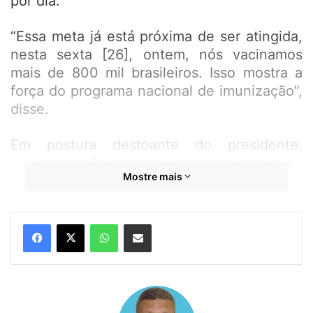
por dia.
“Essa meta já está próxima de ser atingida,
nesta sexta [26], ontem, nós vacinamos
mais de 800 mil brasileiros. Isso mostra a
força do programa nacional de imunização”,
disse.
Em postura destoante do presidente,
Queiroga defendeu a importância do uso de
Mostre mais
máscara e do distanciamento social. “Se
todos usassem máscaras, o efeito seria
semelhante ao de vacinar a população do
WhatsApp
Compartilhar por e-mail
nosso país”, enfatizou.
Com a proximidade do feriado da Páscoa, o
ministro reforçou o pedido para que as
pessoas não se aglomerem e fiquem em