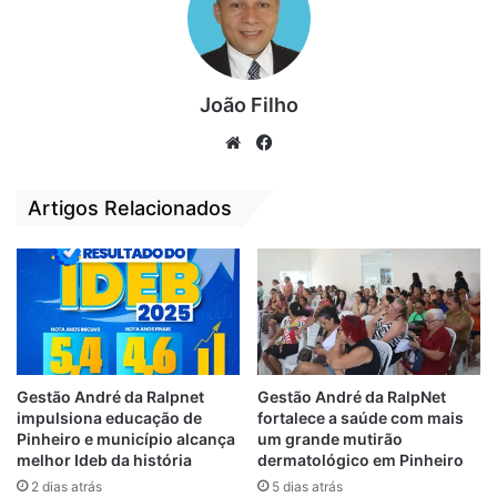
casa. “Faça a sua reflexão cristã em casa”,
pediu.
“Não é com lei obrigando as pessoas a usar
João Filho
máscaras e multando as pessoas na rua que
We
Fa
vamos resolver esse problema. É uma
bsi
ce
questão de conscientização, cada um tem
te
bo
Artigos Relacionados
que saber o seu papel e ajudar as
ok
autoridades municipais, estaduais e
federais a por fim nesta pandemia”.
Gestão André da Ralpnet
Gestão André da RalpNet
impulsiona educação de
fortalece a saúde com mais
Pinheiro e município alcança
um grande mutirão
melhor Ideb da história
dermatológico em Pinheiro
2 dias atrás
5 dias atrás