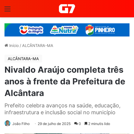
Menu
Início
/
ALCÂNTARA-MA
ALCÂNTARA-MA
Nivaldo Araújo completa três
anos à frente da Prefeitura de
Alcântara
Prefeito celebra avanços na saúde, educação,
infraestrutura e inclusão social no município
João Filho
29 de julho de 2025
0
2 minutis lido