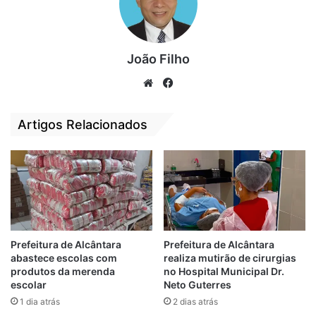
entanto, com planejamento, cortes de
gastos e equilíbrio fiscal, Nivaldo
surpreendeu e reconstruiu a base política
João Filho
local, articulando a maior aliança da história
recente do município. O resultado foi sua
We
Fa
reeleição em 2024, com 7.950 votos — a
bsi
ce
terceira maior votação de um prefeito na
te
bo
Artigos Relacionados
cidade.
ok
Avanços na gestão
Nestes três anos, a gestão de Nivaldo
Araújo acumula entregas importantes. Entre
as principais ações estão:
Prefeitura de Alcântara
Prefeitura de Alcântara
abastece escolas com
realiza mutirão de cirurgias
produtos da merenda
no Hospital Municipal Dr.
Reformas e ampliações de escolas e
escolar
Neto Guterres
unidades básicas de saúde;
1 dia atrás
2 dias atrás