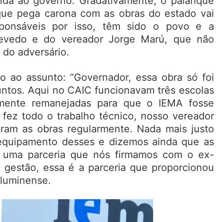
anda ao governo. Gradativamente, o palanque
 que pega carona com as obras do estado vai
ponsáveis por isso, têm sido o povo e a
 Azevedo e do vereador Jorge Marú, que não
 do adversário.
to ao assunto: “Governador, essa obra só foi
untos. Aqui no CAIC funcionavam três escolas
amente remanejadas para que o IEMA fosse
 fez todo o trabalho técnico, nosso vereador
aram as obras regularmente. Nada mais justo
equipamento desses e dizemos ainda que as
e uma parceria que nós firmamos com o ex-
 gestão, essa é a parceria que proporcionou
 luminense.