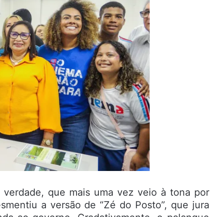
 verdade, que mais uma vez veio à tona por
smentiu a versão de “Zé do Posto”, que jura