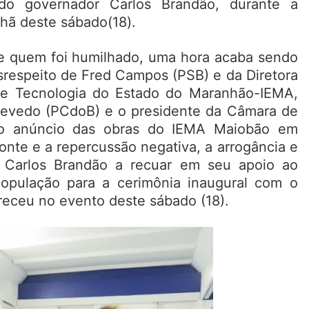
do governador Carlos Brandão, durante a
hã deste sábado(18).
 e quem foi humilhado, uma hora acaba sendo
srespeito de Fred Campos (PSB) e da Diretora
a e Tecnologia do Estado do Maranhão-IEMA,
 Azevedo (PCdoB) e o presidente da Câmara de
 o anúncio das obras do IEMA Maiobão em
onte e a repercussão negativa, a arrogância e
 Carlos Brandão a recuar em seu apoio ao
população para a cerimônia inaugural com o
receu no evento deste sábado (18).