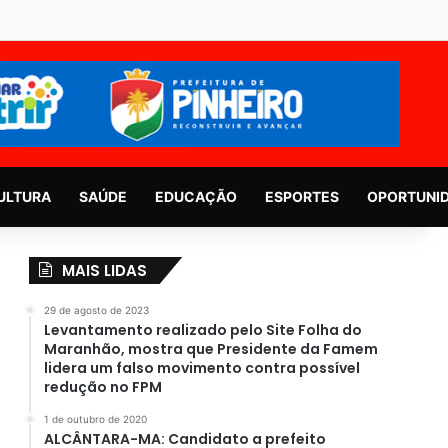
ULTURA
SAÚDE
EDUCAÇÃO
ESPORTES
OPORTUNI
MAIS LIDAS
29 de agosto de 2023
Levantamento realizado pelo Site Folha do
Maranhão, mostra que Presidente da Famem
lidera um falso movimento contra possível
redução no FPM
1 de outubro de 2020
ALCÂNTARA-MA: Candidato a prefeito