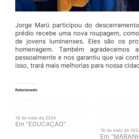
Jorge Marú participou do descerramento
prédio recebe uma nova roupagem, como
de jovens luminenses. Eles são os pro
homenagem. Também agradecemos ao
pessoalmente e nos garantiu que vai con
isso, trará mais melhorias para nossa cida
Relacionado
Governador Brandão e
Ao inaugurar
Paula Azevedo entregam
Maiobão, Car
IEMA em Paço do Lumiar
sinaliza apr
Paula Azeve
18 de maio de 2024
Em "EDUCAÇÃO"
Marú
18 de maio de 202
Em "MARAN