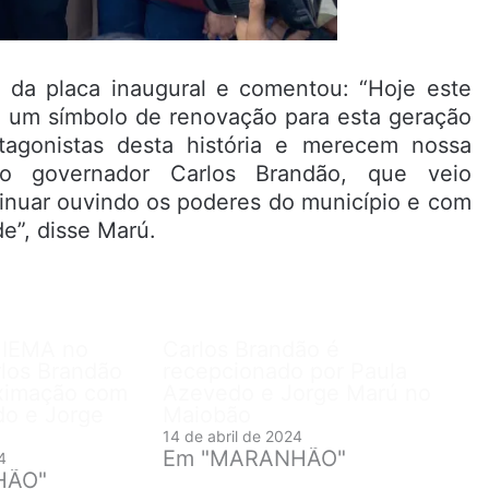
 da placa inaugural e comentou: “Hoje este
 um símbolo de renovação para esta geração
tagonistas desta história e merecem nossa
 governador Carlos Brandão, que veio
tinuar ouvindo os poderes do município e com
de”, disse Marú.
 IEMA no
Carlos Brandão é
los Brandão
recepcionado por Paula
oximação com
Azevedo e Jorge Marú no
do e Jorge
Maiobão
14 de abril de 2024
Em "MARANHÃO"
4
HÃO"