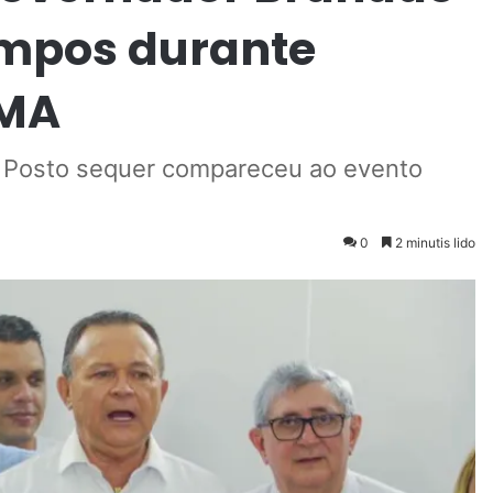
mpos durante
EMA
 Posto sequer compareceu ao evento
0
2 minutis lido