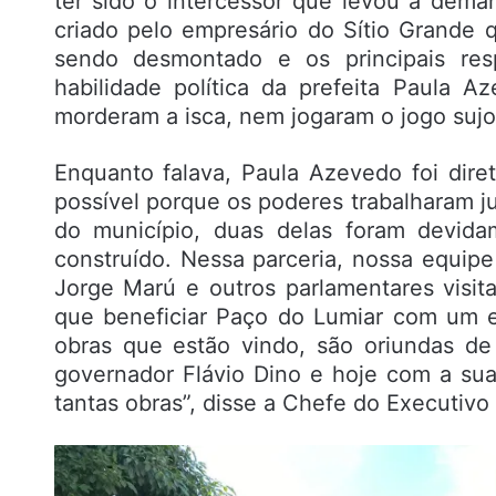
ter sido o intercessor que levou a dem
criado pelo empresário do Sítio Grande
sendo desmontado e os principais res
habilidade política da prefeita Paula
morderam a isca, nem jogaram o jogo sujo
Enquanto falava, Paula Azevedo foi dire
possível porque os poderes trabalharam j
do município, duas delas foram devid
construído. Nessa parceria, nossa equipe
Jorge Marú e outros parlamentares visit
que beneficiar Paço do Lumiar com um 
obras que estão vindo, são oriundas d
governador Flávio Dino e hoje com a sua
tantas obras”, disse a Chefe do Executivo