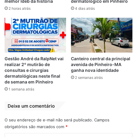
melhor Ideb da história
dermatológico em Pinheiro
O ministro lembrou em sua decisão que
2 horas atrás
4 dias atrás
Silveira, investigado no inquérito dos atos
antidemocráticos, é reincidente na prática.
“O autor das condutas é reiterante na
prática criminosa, pois está sendo
investigado em inquérito policial nesta
Gestão André da RalpNet vai
Canteiro central da principal
CORTE, a pedido da PGR, por ter se
realizar 2º mutirão de
avenida de Pinheiro-MA
associado com o intuito de modificar o
consultas e cirurgias
ganha nova identidade
dermatológicas neste final
regime vigente e o Estado de Direito,
2 semanas atrás
de semana em Pinheiro
através de estruturas e financiamentos
1 semana atrás
destinados à mobilização e incitação da
população à subversão da ordem política e
Deixe um comentário
social, bem como criando animosidades
entre as Forças Armadas e as instituições”.
O seu endereço de e-mail não será publicado.
Campos
obrigatórios são marcados com
*
Leia mais clicado
AQUI…