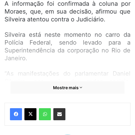
A informação foi confirmada à coluna por
Moraes, que, em sua decisão, afirmou que
Silveira atentou contra o Judiciário.
Silveira está neste momento no carro da
Polícia Federal, sendo levado para a
Superintendência da corporação no Rio de
Janeiro.
“As manifestações do parlamentar Daniel
Silveira, por meio das redes sociais,
Mostre mais
revelam-se gravíssimas, pois, não só
atingem a honorabilidade e constituem
ameaça ilegal à segurança dos Ministros do
WhatsApp
Compartilhar por e-mail
STF, como se revestem de claro intuito
visando a impedir o exercício da judicatura,
notadamente a independência do Poder