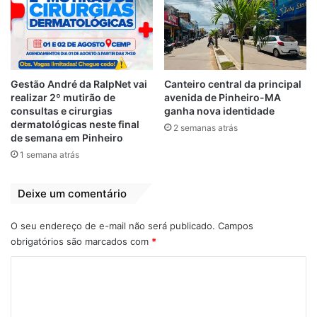
cocaína e 31 de pasta base da droga.
Também foi apreendido um veiculo Hilux de
cor branca. Um dos presos identificado
como Manoel Lobo Maia, disse a polícia
que toda droga vinha da Bolívia.
Gestão André da RalpNet vai
Canteiro central da principal
realizar 2º mutirão de
avenida de Pinheiro-MA
consultas e cirurgias
ganha nova identidade
Os dois acusados foram encaminhados para
dermatológicas neste final
2 semanas atrás
a delegacia onde foram autuados por tráfico
de semana em Pinheiro
internacional de drogas.
1 semana atrás
Por
Silvan Alves
Deixe um comentário
O seu endereço de e-mail não será publicado.
Campos
Drogas
Interior
Maranhão
obrigatórios são marcados com
*
Marginais
Presa
Traficantes
C
o
m