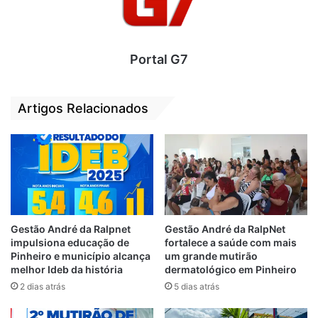
Portal G7
Artigos Relacionados
No local os policiais encontraram duas
pistolas com 11 munições intactas, balança
digital, 50 litros de combustível para
aeronaves. Também foram encontradas
anotações com movimentações bancárias e
também o livro de controle, onde eram
Gestão André da Ralpnet
Gestão André da RalpNet
registradas a entrada e saída da droga.
impulsiona educação de
fortalece a saúde com mais
Pinheiro e município alcança
um grande mutirão
Em seguida os policiais começaram a fazer
melhor Ideb da história
dermatológico em Pinheiro
escavações em torno da casa e
2 dias atrás
5 dias atrás
encontraram enterrados 92 tabletes de