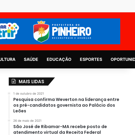
ULTURA
SAÚDE
EDUCAÇÃO
ESPORTES
OPORTUNI
MAIS LIDAS
1 de outubro de 2021
Pesquisa confirma Weverton na liderança entre
os pré-candidatos governista ao Palácio dos
Leões
26 de maio de 2021
São José de Ribamar-MA recebe posto de
atendimento virtual da Receita Federal