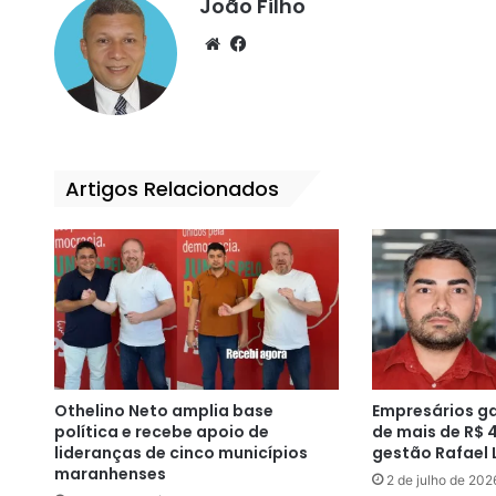
João Filho
We
Fa
bsi
ce
te
bo
ok
Artigos Relacionados
Othelino Neto amplia base
Empresários g
política e recebe apoio de
de mais de R$ 
lideranças de cinco municípios
gestão Rafael 
maranhenses
2 de julho de 202