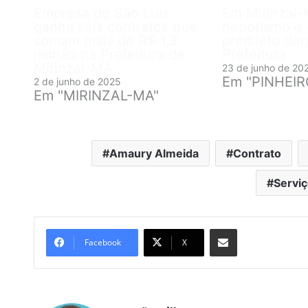
Empresa de São Luís
Em Mirinzal-
ganha seis contratos que
nepotismo é 
somam mais de R$ 1,3
predileto den
milhão na Prefeitura de
Prefeitura
Mirinzal-MA
23 de junho de 20
Em "PINHEI
2 de junho de 2025
Em "MIRINZAL-MA"
Amaury Almeida
Contrato
Serviç
Compartilhar por e-mail
Facebook
X