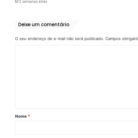
2 semanas atrás
Deixe um comentário
O seu endereço de e-mail não será publicado.
Campos obrigató
C
o
m
e
n
t
á
r
Nome
*
i
o