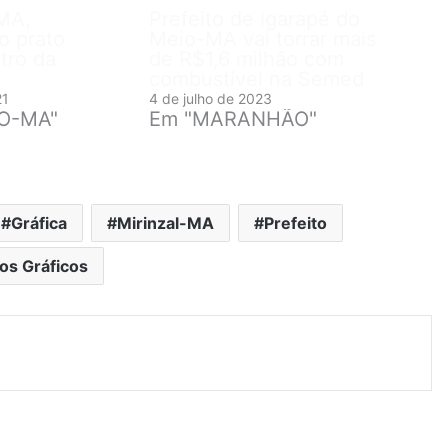
MA,
Prefeito de Igarapé do
o prato
Meio-MA vai torrar mais
tro da
de R$1,6 milhão com
combustível na Semed
21
4 de julho de 2023
RO-MA"
Em "MARANHÃO"
Gráfica
Mirinzal-MA
Prefeito
os Gráficos