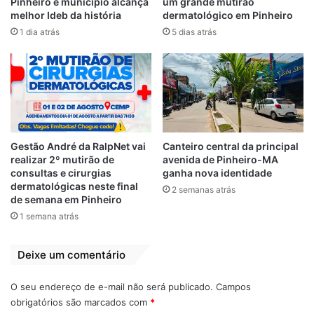
Pinheiro e município alcança
um grande mutirão
Dia Mirante, na TV Mirante.
melhor Ideb da história
dermatológico em Pinheiro
1 dia atrás
5 dias atrás
Roberto Fernandes era pernambucano, de
Vitória de Santo Antão, município que fica
na Região Metropolitana de Recife.
Formou-se em Jornalismo na UFMA e
trabalhou na Rádio São Luís AM, TV Brasil e
Rádio Educadora AM. Foi presidente do
Gestão André da RalpNet vai
Canteiro central da principal
Moto Club e comentarista do Canal SporTV.
realizar 2º mutirão de
avenida de Pinheiro-MA
consultas e cirurgias
ganha nova identidade
dermatológicas neste final
Apresento minhas condolências à sua
2 semanas atrás
de semana em Pinheiro
esposa Sueline Morais Fernandes, que é
1 semana atrás
bequimãoense, aos seus dois filhos,
Roberto Fernandes Júnior e Vinicius de
Deixe um comentário
Morais Fernandes, ao neto Murilo
Fernandes e à nora Camila, bem como aos
O seu endereço de e-mail não será publicado.
Campos
demais familiares e amigos.
obrigatórios são marcados com
*