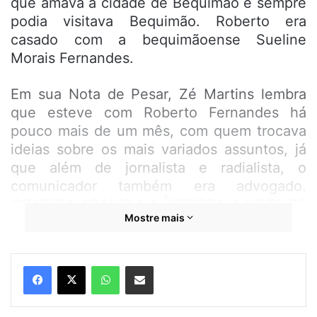
que amava a cidade de Bequimão e sempre
podia visitava Bequimão. Roberto era
casado com a bequimãoense Sueline
Morais Fernandes.
Em sua Nota de Pesar, Zé Martins lembra
que esteve com Roberto Fernandes há
pouco mais de um mês, com quem trocava
ideias sobre os mais variados assuntos, já
que além de jornalista e radialista, o
comunicador também era advogado.
CONFIRA ABAIXO NA ÍNTEGRA A NOTA DE
Mostre mais
PESAR.
WhatsApp
Compartilhar por e-mail
NOTA DE PESAR
O jornalista e radialista Roberto Fernandes