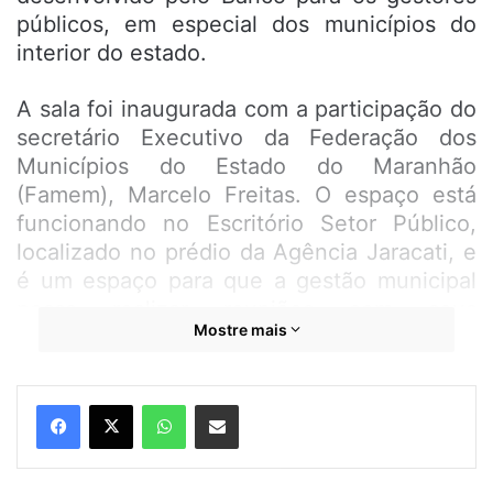
públicos, em especial dos municípios do
interior do estado.
A sala foi inaugurada com a participação do
secretário Executivo da Federação dos
Municípios do Estado do Maranhão
(Famem), Marcelo Freitas. O espaço está
funcionando no Escritório Setor Público,
localizado no prédio da Agência Jaracati, e
é um espaço para que a gestão municipal
possa realizar reuniões com seus
Mostre mais
interlocutores e para que possa tratar de
negócios com o Banco do Brasil em um
ambiente exclusivo.
WhatsApp
Compartilhar por e-mail