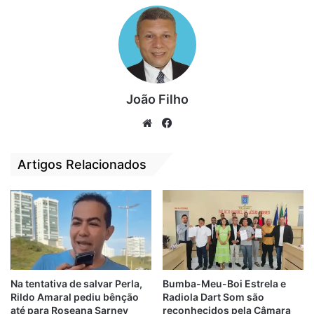
João Filho
We
Fa
bsi
ce
te
bo
Artigos Relacionados
ok
A Sala do Cliente também pode ser
utilizado para coworking (trabalho
colaborativo), permitindo ainda mais
Na tentativa de salvar Perla,
Bumba-Meu-Boi Estrela e
proximidade e parceria entre cliente e o
Rildo Amaral pediu bênção
Radiola Dart Som são
Banco do Brasil, apoiando os gestores no
até para Roseana Sarney
reconhecidos pela Câmara