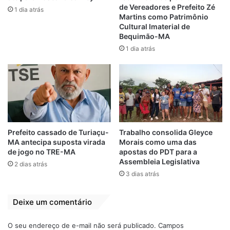
cumprimento de sua missão de promover o
de Vereadores e Prefeito Zé
1 dia atrás
Martins como Patrimônio
bem-estar dos cidadãos.
Cultural Imaterial de
Bequimão-MA
Aos gestores que tenham interesse em
1 dia atrás
utilizar o espaço, basta entrar em contato
com o seu gerente de relacionamento e
agendar a data que desejar.
Participaram do ato de inauguração da Sala
do Cliente: Josenildo Golveia Ribeiro,
Prefeito cassado de Turiaçu-
Trabalho consolida Gleyce
Superintendente de Finanças da Secretaria
MA antecipa suposta virada
Morais como uma das
Municipal da Fazenda de São Luís; Geane
de jogo no TRE-MA
apostas do PDT para a
Assembleia Legislativa
2 dias atrás
Paulino da Silva, secretária Adjunta de
3 dias atrás
Administração e Finanças do Município de
São José de Ribamar; Raimundo Nonato
Deixe um comentário
Fernandes Silva, secretário Adjunto de
Finanças de São Luís; Gilberto Figueiredo
O seu endereço de e-mail não será publicado.
Campos