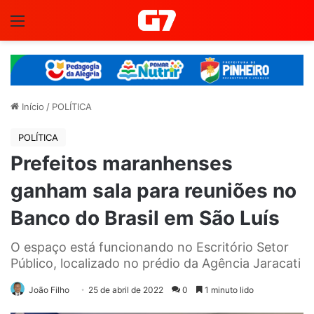
Menu
Início
/
POLÍTICA
POLÍTICA
Prefeitos maranhenses
ganham sala para reuniões no
Banco do Brasil em São Luís
O espaço está funcionando no Escritório Setor
Público, localizado no prédio da Agência Jaracati
João Filho
25 de abril de 2022
0
1 minuto lido