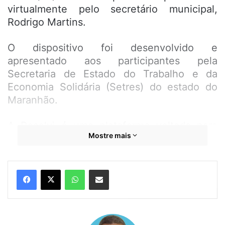
virtualmente pelo secretário municipal,
Rodrigo Martins.
O dispositivo foi desenvolvido e
apresentado aos participantes pela
Secretaria de Estado do Trabalho e da
Economia Solidária (Setres) do estado do
Maranhão.
A Resolvi é uma plataforma voltada para
Mostre mais
promover o comércio de pequenos
empreendimentos solidários ou familiares,
microempreendedores individuais,
WhatsApp
Compartilhar por e-mail
profissionais autônomos e demais
trabalhadores formais e informais.