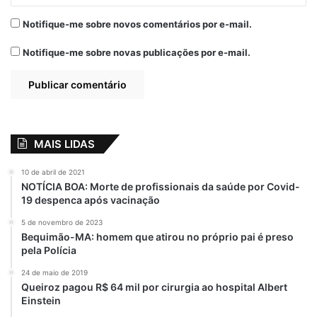
Participaram da reunião, o secretário de
estado de Igualdade Racial, Gerson Pinheiro
Notifique-me sobre novos comentários por e-mail.
de Souza, a equipe técnica da Setres, da
Notifique-me sobre novas publicações por e-mail.
Resolvi, da assessoria especial do
governador, Laurinda Pinto, secretários
municipais de Igualdade Racial, lideranças
quilombolas, representantes do Conselho
Estadual da Política de Igualdade Étnico
MAIS LIDAS
Racial (Ceirma) e da União das Associações
das Comunidades Remanescentes de
10 de abril de 2021
Quilombos de Anajatuba (Uniquituba).
NOTÍCIA BOA: Morte de profissionais da saúde por Covid-
19 despenca após vacinação
Por
Rodrigo Martins
5 de novembro de 2023
Bequimão-MA: homem que atirou no próprio pai é preso
pela Polícia
destaque
Empreendedores
24 de maio de 2019
Queiroz pagou R$ 64 mil por cirurgia ao hospital Albert
Maranhão
Plataforma
Rosolvi
Einstein