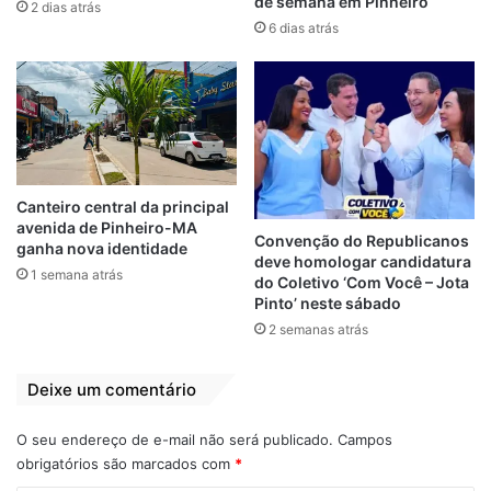
de semana em Pinheiro
momento de pandemia do novo
2 dias atrás
6 dias atrás
Coronavírus e de distanciamento social, e
pretende ser o elo entre quem produz e
comercializa e quem compra e consome.
O produtor pode cadastrar seu
empreendimento, postar informações e
fotos de seu produto ou serviço e estipular
Canteiro central da principal
avenida de Pinheiro-MA
a forma de pagamento. O consumidor, ao
Convenção do Republicanos
ganha nova identidade
deve homologar candidatura
acessar a plataforma, pode selecionar os
1 semana atrás
do Coletivo ‘Com Você – Jota
produtos de seu interesse e, depois,
Pinto’ neste sábado
receberá sua compra em casa. É a mesma
2 semanas atrás
dinâmica dos grandes aplicativos de vendas
online.
Deixe um comentário
O seu endereço de e-mail não será publicado.
Campos
obrigatórios são marcados com
*