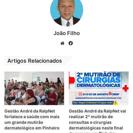
João Filho
We
Fa
bsi
ce
te
bo
Artigos Relacionados
ok
Gestão André da RalpNet
Gestão André da RalpNet vai
fortalece a saúde com mais
realizar 2º mutirão de
um grande mutirão
consultas e cirurgias
A Rede foi desenvolvida pela Setres, neste
dermatológico em Pinheiro
dermatológicas neste final