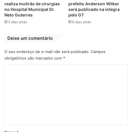
realiza mutirão de cirurgias
prefeito Anderson Wilker
no Hospital Municipal Dr.
será publicado na íntegra
Neto Guterres
pelo G7
5 dias atrás
6 dias atrás
A post shared by Nivaldo Araújo (@nivaldoaraujo_)
Deixe um comentário
O seu endereço de e-mail não será publicado.
Campos
obrigatórios são marcados com
*
Relacionado
C
Prefeito Nivaldo
Alcântara-MA:
Araújo vistoria
Prefeito Nivaldo
o
obras na Escola
Araújo reinaugura
m
Malalael Moraes,
escola totalmente
no povoado São
reformada
e
Raimundo
8 de agosto de 2022
n
Em "ALCÂNTARA-
21 de agosto de 2025
Em "ALCÂNTARA-
MA"
t
MA"
á
Prefeito Anderson
r