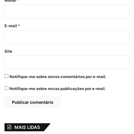
Nome
*
Wilker inaugura
i
escola em Japeú
8 de março de 2020
o
Em "ALCÂNTARA-
*
E-mail
*
MA"
Site
Alcântara
destaque
Escola reformada
Japeú
Notifique-me sobre novos comentários por e-mail.
Prefeito Nivaldo Araújo
Reinaugurada
Notifique-me sobre novas publicações por e-mail.
MAIS LIDAS