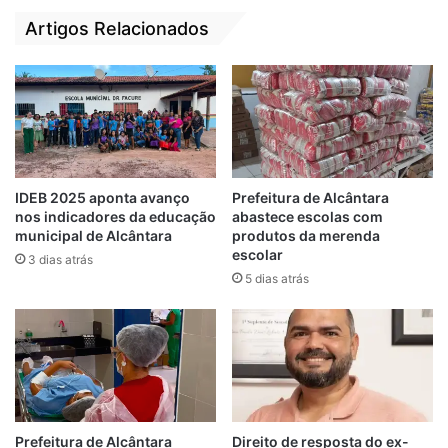
te
bo
Artigos Relacionados
ok
IDEB 2025 aponta avanço
Prefeitura de Alcântara
nos indicadores da educação
abastece escolas com
municipal de Alcântara
produtos da merenda
escolar
3 dias atrás
5 dias atrás
View this post on Instagram
Prefeitura de Alcântara
Direito de resposta do ex-