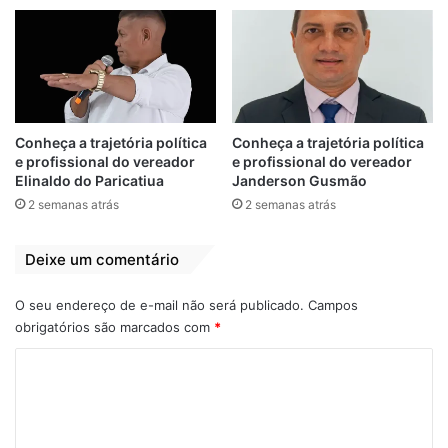
Cultura e Turismo de Bequimão, Rodrigo
Martins, levou para o debate a Política
Nacional Aldir Blanc de Fomento à Cultura
(PNAB), que tem fortalecido o seguimento.
Conheça a trajetória política
Conheça a trajetória política
e profissional do vereador
e profissional do vereador
Elinaldo do Paricatiua
Janderson Gusmão
2 semanas atrás
2 semanas atrás
Deixe um comentário
O seu endereço de e-mail não será publicado.
Campos
obrigatórios são marcados com
*
C
o
“Vamos aproveitar este momento da Leia
m
Paulo Gustavo e trabalhar e executar os