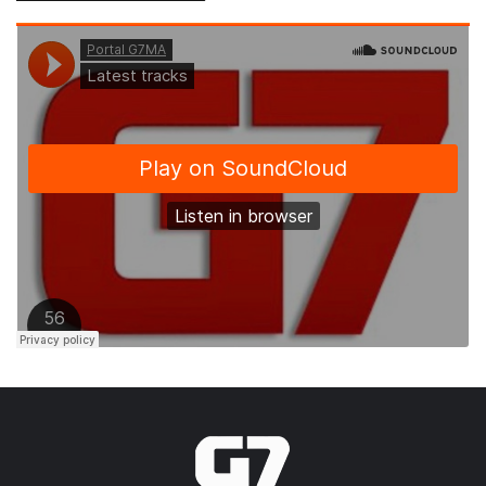
Bouéres, o presidente da Câmara de
Vereadores de Bequimão, Professor Ivaldo,
a secretária de Saúde, Ramone Araújo e o
secretário de Cidadania e Participação
Popular, Edmilson Pinheiro.
A programação contou ainda, com um Coffe
Break e apreseentações culturais locais,
como Forró de Caixa de Zé de Custódia
(Areal) e Quilombo Rio Grande, o Tambor
de Crioula de Santa Rita e todo o bailado e
encanto da Companhia Marizés.