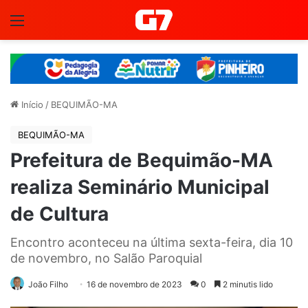
Menu
Início
/
BEQUIMÃO-MA
BEQUIMÃO-MA
Prefeitura de Bequimão-MA
realiza Seminário Municipal
de Cultura
Encontro aconteceu na última sexta-feira, dia 10
de novembro, no Salão Paroquial
João Filho
16 de novembro de 2023
0
2 minutis lido