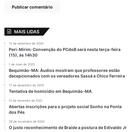
estão à frente desse trabalho!, descreveu
João Martins.
Sobre a Lei Paulo Gustavo
MAIS LIDAS
12 de setembro de 2020
A Lei Paulo Gustavo (Lei Complementar nº
Peri-Mirim: Convenção do PCdoB será nesta terça-feira
195, de 08 de julho de 2022) dispõe sobre
(15), às 14h30
ações emergenciais destinadas ao setor
1 de maio de 2022
cultural a serem adotadas em decorrência
Bequimão-MA: Áudios mostram que professores estão
dos efeitos econômicos e sociais da
decepcionados com os vereadores Sassá e Chico Ferreira
pandemia da covid-19. A legislação
17 de dezembro de 2019
homenageia o ator e humorista Paulo
Tentativa de homicídio em Bequimão-MA
Gustavo, falecido em maio de 2021, vítima
12 de fevereiro de 2021
da Covid-19.
Abertas inscrições para o projeto social Sonho na Ponta
dos Pés
28 de novembro de 2020
O justo reconhecimento de Braide a postura de Edivaldo Jr