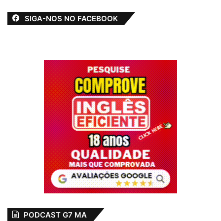
SIGA-NOS NO FACEBOOK
Estiveram presentes o prefeito João
Martins, o secretário de Cultura Rodrigo
Martins, o representante do Movimento
Quilombola, Claudemir Reis, o coordenador
do escritório do Munistério da Cultura no
Maranhão, Paulo Sabá, o vice-prefeito
Magal, o comandante do 45º BPM de
Bequimão, coronel Cláudio Roberto, o
PODCAST G7 MA
secretário de Administração, Sidney