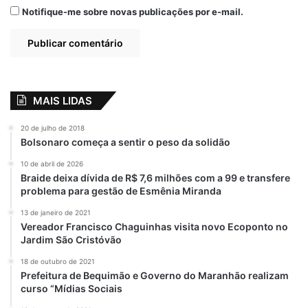
90 anos
Aniversário de Bequimão
Notifique-me sobre novas publicações por e-mail.
Bequimão
Gincana Cultural
Prefeito Zé Martins
Premiação
MAIS LIDAS
20 de julho de 2018
Bolsonaro começa a sentir o peso da solidão
10 de abril de 2026
Braide deixa dívida de R$ 7,6 milhões com a 99 e transfere
problema para gestão de Esmênia Miranda
13 de janeiro de 2021
Vereador Francisco Chaguinhas visita novo Ecoponto no
Jardim São Cristóvão
18 de outubro de 2021
Prefeitura de Bequimão e Governo do Maranhão realizam
curso “Mídias Sociais