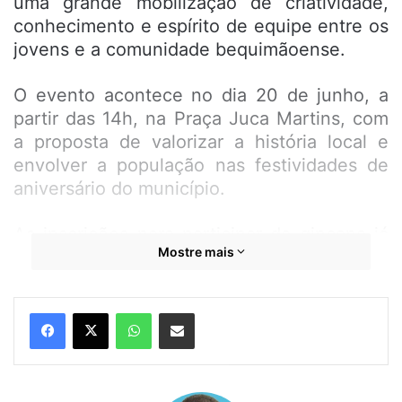
uma grande mobilização de criatividade,
conhecimento e espírito de equipe entre os
jovens e a comunidade bequimãoense.
O evento acontece no dia 20 de junho, a
partir das 14h, na Praça Juca Martins, com
a proposta de valorizar a história local e
envolver a população nas festividades de
aniversário do município.
As inscrições para participar da gincana já
Mostre mais
estão abertas e seguem até o dia 17 de
junho. Os interessados podem garantir sua
vaga preenchendo o formulário disponível
WhatsApp
Compartilhar por e-mail
no site oficial da Prefeitura, clicando
AQUI
,
ou de forma presencial, na sede da
Secretaria Municipal de Cultura e Turismo.
Vale lembrar que não haverá inscrições no